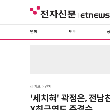
연예
포토
라이프 > 연예
'세치혀' 곽정은, 전
X최금영도 준결승