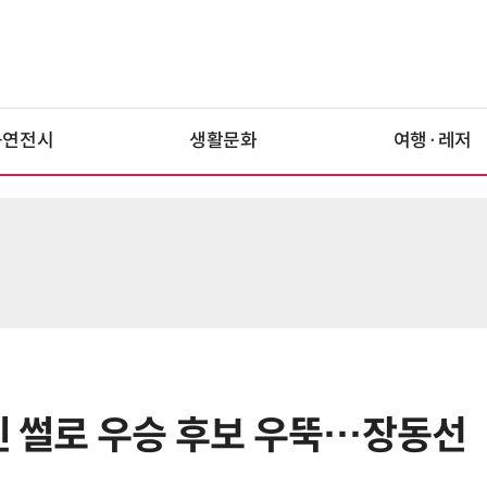
공연전시
생활문화
여행·레저
남친 썰로 우승 후보 우뚝…장동선