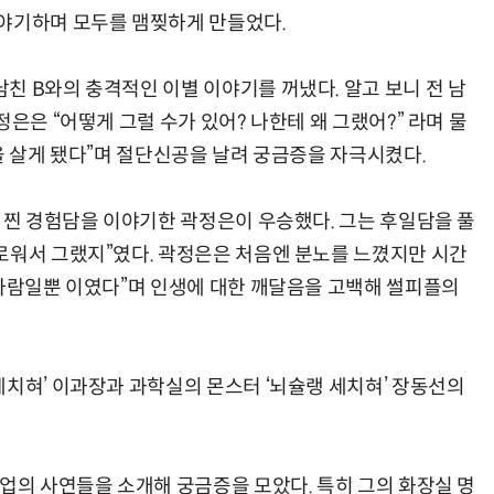
이야기하며 모두를 맴찢하게 만들었다.
친 B와의 충격적인 이별 이야기를 꺼냈다. 알고 보니 전 남
은은 “어떻게 그럴 수가 있어? 나한테 왜 그랬어?” 라며 물
을 살게 됐다”며 절단신공을 날려 궁금증을 자극시켰다.
서 찐 경험담을 이야기한 곽정은이 우승했다. 그는 후일담을 풀
로워서 그랬지”였다. 곽정은은 처음엔 분노를 느꼈지만 시간
 사람일뿐 이였다”며 인생에 대한 깨달음을 고백해 썰피플의
세치혀’ 이과장과 과학실의 몬스터 ‘뇌슐랭 세치혀’ 장동선의
기업의 사연들을 소개해 궁금증을 모았다. 특히 그의 화장실 명