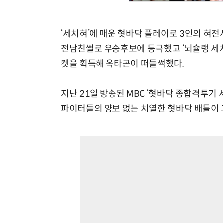
‘세치혀’에 매운 혓바닥 플레이로 3인의 혀전
전남친썰로 우승후보에 등극했고 ‘뇌슐랭 세치
켓을 획득해 옥타곤이 떠들썩했다.
지난 21일 방송된 MBC ‘혓바닥 종합격투기 세
파이터들의 양보 없는 치열한 혓바닥 배틀이 