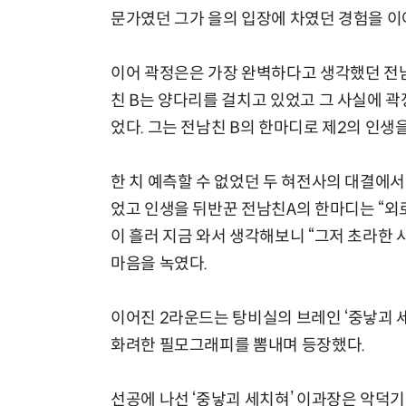
문가였던 그가 을의 입장에 차였던 경험을 
이어 곽정은은 가장 완벽하다고 생각했던 전남
친 B는 양다리를 걸치고 있었고 그 사실에 곽정
었다. 그는 전남친 B의 한마디로 제2의 인생
한 치 예측할 수 없었던 두 혀전사의 대결에
었고 인생을 뒤반꾼 전남친A의 한마디는 “외
이 흘러 지금 와서 생각해보니 “그저 초라한
마음을 녹였다.
이어진 2라운드는 탕비실의 브레인 ‘중낳괴 
화려한 필모그래피를 뽐내며 등장했다.
선공에 나선 ‘중낳괴 세치혀’ 이과장은 악덕