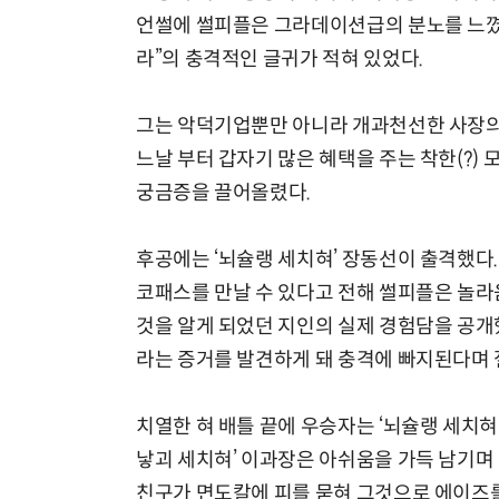
언썰에 썰피플은 그라데이션급의 분노를 느꼈다
라”의 충격적인 글귀가 적혀 있었다.
그는 악덕기업뿐만 아니라 개과천선한 사장의 
느날 부터 갑자기 많은 혜택을 주는 착한(?)
궁금증을 끌어올렸다.
후공에는 ‘뇌슐랭 세치혀’ 장동선이 출격했다
코패스를 만날 수 있다고 전해 썰피플은 놀라
것을 알게 되었던 지인의 실제 경험담을 공개
라는 증거를 발견하게 돼 충격에 빠지된다며
치열한 혀 배틀 끝에 우승자는 ‘뇌슐랭 세치혀’
낳괴 세치혀’ 이과장은 아쉬움을 가득 남기며
친구가 면도칼에 피를 묻혀 그것으로 에이즈를