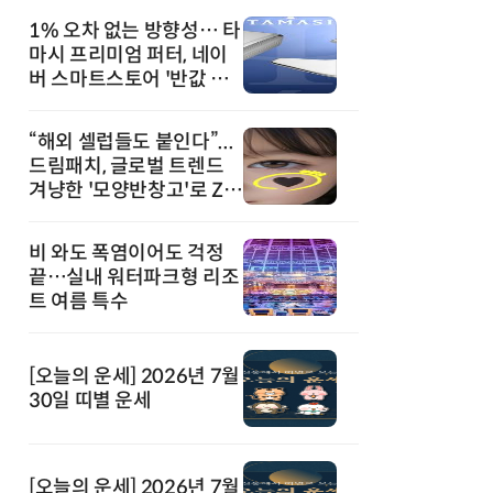
1% 오차 없는 방향성… 타
마시 프리미엄 퍼터, 네이
버 스마트스토어 '반값 할
인' 돌풍
“해외 셀럽들도 붙인다”...
드림패치, 글로벌 트렌드
겨냥한 '모양반창고'로 Z세
대 공략
비 와도 폭염이어도 걱정
끝…실내 워터파크형 리조
트 여름 특수
[오늘의 운세] 2026년 7월
30일 띠별 운세
[오늘의 운세] 2026년 7월