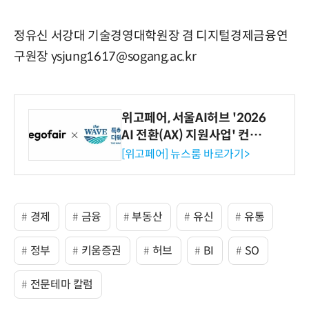
정유신 서강대 기술경영대학원장 겸 디지털경제금융연
구원장 ysjung1617@sogang.ac.kr
위고페어, 서울AI허브 '2026
AI 전환(AX) 지원사업' 컨소
시엄 선정
[위고페어] 뉴스룸 바로가기>
경제
금융
부동산
유신
유통
정부
키움증권
허브
BI
SO
전문테마 칼럼