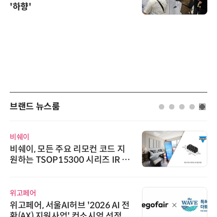
'하향'
브랜드 뉴스룸
AIPD
“특허분석도 AI와 함께”…IP산업
'AX' 시대 본격화, 지식재산처 1호
AI IP데이터분석사 탄생
노보센스
노보센스, PWM 고주파 과도 간섭
난제 극복…차량용 전류 감지 증폭