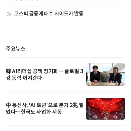
10
코스피 급등에 매수 사이드카 발동
주요뉴스
韓 AI리더십 공백 장기화… 글로벌 3
강 동력 꺼져간다
中 통신사, 'AI 토큰'으로 분기 2兆 벌
었다…한국도 사업화 시동