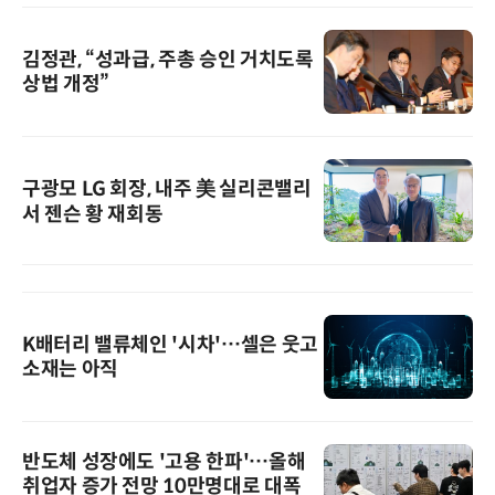
김정관, “성과급, 주총 승인 거치도록
상법 개정”
구광모 LG 회장, 내주 美 실리콘밸리
서 젠슨 황 재회동
K배터리 밸류체인 '시차'…셀은 웃고
소재는 아직
반도체 성장에도 '고용 한파'…올해
취업자 증가 전망 10만명대로 대폭