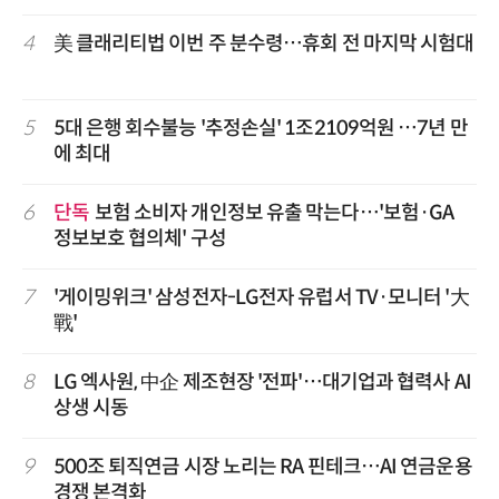
4
美 클래리티법 이번 주 분수령…휴회 전 마지막 시험대
5
5대 은행 회수불능 '추정손실' 1조2109억원 …7년 만
에 최대
6
단독
보험 소비자 개인정보 유출 막는다…'보험·GA
정보보호 협의체' 구성
7
'게이밍위크' 삼성전자-LG전자 유럽서 TV·모니터 '大
戰'
8
LG 엑사원, 中企 제조현장 '전파'…대기업과 협력사 AI
상생 시동
9
500조 퇴직연금 시장 노리는 RA 핀테크…AI 연금운용
경쟁 본격화