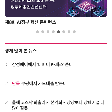
성과를 만드는 AI 에이전트 운영 전략 및 사례
경제 많이 본 뉴스
1
삼성페이에서 '티머니 K-패스' 쓴다
2
단독
쿠팡에서 카드대출 받는다
3
올해 코스닥 퇴출러시 본격화…상장보다 상폐기업 더
많아질듯