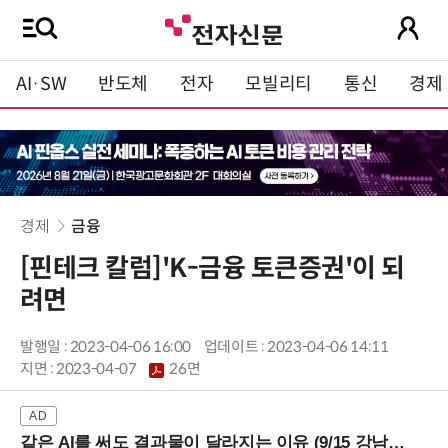
AI·SW
반도체
전자
모빌리티
통신
경제
경제
금융
[핀테크 칼럼]'K-금융 토큰증권'이 되
려면
발행일 : 2023-04-06 16:00
업데이트 : 2023-04-06 14:11
지면 :
2023-04-07
26면
같은 AI를 써도 결과물이 달라지는 이유 (9/15 강남역)