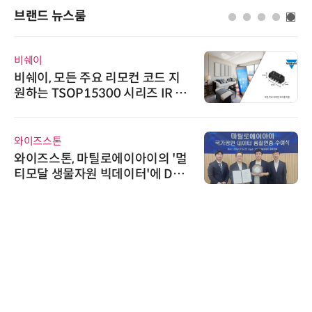
브랜드 뉴스룸
비쉐이
비쉐이, 모든 주요 리모컨 코드 지
원하는 TSOP15300 시리즈 IR 수
신기 출시
와이즈스톤
와이즈스톤, 마틸로에이아이의 '멀
티모달 생물자원 빅데이터'에 DQ
인증 최고 등급 수여