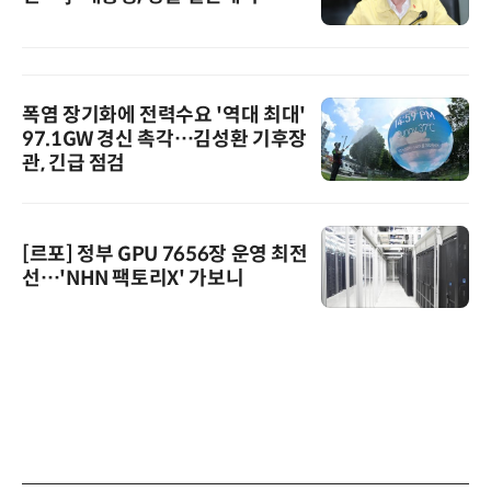
폭염 장기화에 전력수요 '역대 최대'
97.1GW 경신 촉각…김성환 기후장
관, 긴급 점검
[르포] 정부 GPU 7656장 운영 최전
선…'NHN 팩토리X' 가보니