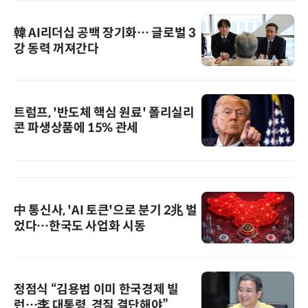
韓 AI리더십 공백 장기화… 글로벌 3
강 동력 꺼져간다
트럼프, '반도체 핵심 원료' 폴리실리
콘 파생상품에 15% 관세
中 통신사, 'AI 토큰'으로 분기 2兆 벌
었다…한국도 사업화 시동
정점식 “김용범 이미 한국경제 빌
런…李 대통령, 경질 결단해야”