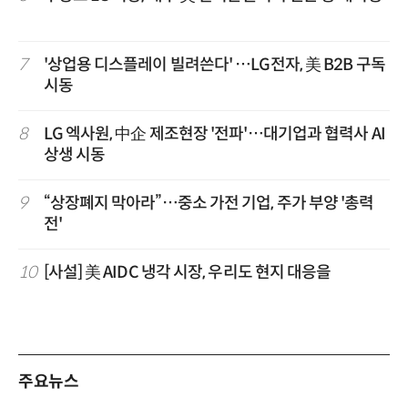
7
'상업용 디스플레이 빌려쓴다' …LG전자, 美 B2B 구독
시동
8
LG 엑사원, 中企 제조현장 '전파'…대기업과 협력사 AI
상생 시동
9
“상장폐지 막아라”…중소 가전 기업, 주가 부양 '총력
전'
10
[사설] 美 AIDC 냉각 시장, 우리도 현지 대응을
주요뉴스