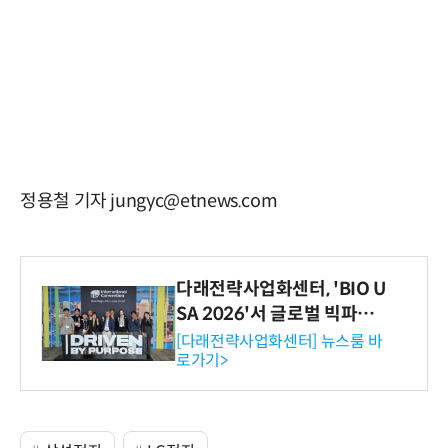
정용철 기자 jungyc@etnews.com
다래전략사업화센터, 'BIO U
SA 2026'서 글로벌 빅파마
와의 비즈니스 미팅 지원…K
[다래전략사업화센터] 뉴스룸 바
로가기>
-바이오 해외 진출 교두보 확
보