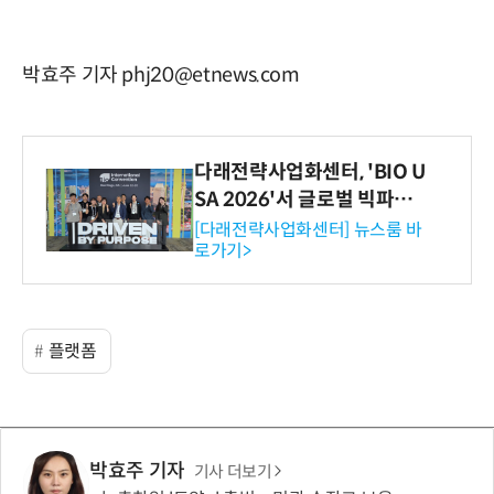
박효주 기자 phj20@etnews.com
다래전략사업화센터, 'BIO U
SA 2026'서 글로벌 빅파마
와의 비즈니스 미팅 지원…K
[다래전략사업화센터] 뉴스룸 바
로가기>
-바이오 해외 진출 교두보 확
보
플랫폼
박효주 기자
기사 더보기