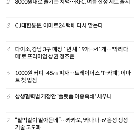
2
8000원대로 즐기는 치맥…KFC, 여름 한정 세트 출시
3
CJ대한통운, 이마트24 택배 다시 맡는다
4
다이소, 강남 3구 매장 1년 새 19개→41개…'박리다
매'로 프리미엄 상권 정조준
5
1000원 커피·45㎝ 피자…트레이더스 'T-카페', 이마
트 첫 입점
6
상생협력법 개정안 '플랫폼 이중족쇄' 채우나
7
“찰떡같이 알아듣네”…카카오, '카나나-o' 음성 생성
기술 고도화