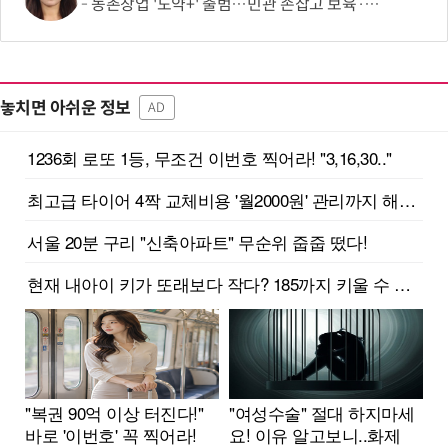
농촌창업 '도약+' 출범…민관 손잡고 보육·판로 지원
놓치면 아쉬운 정보
AD