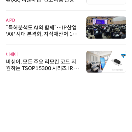
환(AX) 지원사업' 컨소시엄 선정
AIPD
“특허분석도 AI와 함께”…IP산업
'AX' 시대 본격화, 지식재산처 1호
AI IP데이터분석사 탄생
비쉐이
비쉐이, 모든 주요 리모컨 코드 지
원하는 TSOP15300 시리즈 IR 수
신기 출시