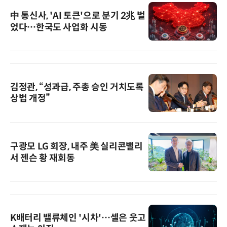
中 통신사, 'AI 토큰'으로 분기 2兆 벌
었다…한국도 사업화 시동
김정관, “성과급, 주총 승인 거치도록
상법 개정”
구광모 LG 회장, 내주 美 실리콘밸리
서 젠슨 황 재회동
K배터리 밸류체인 '시차'…셀은 웃고