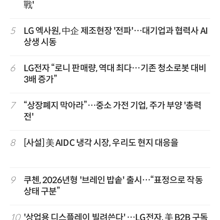
戰'
5
LG 엑사원, 中企 제조현장 '전파'…대기업과 협력사 AI
상생 시동
6
LG전자 “로니 판매량, 역대 최다…기존 청소로봇 대비
3배 증가”
7
“상장폐지 막아라”…중소 가전 기업, 주가 부양 '총력
전'
8
[사설] 美 AIDC 냉각 시장, 우리도 현지 대응을
9
쿠첸, 2026년형 '브레인 밥솥' 출시…“표정으로 작동
상태 구분”
10
'상업용 디스플레이 빌려쓴다' …LG전자, 美 B2B 구독