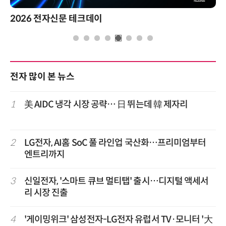
2026 전자신문 테크데이
제8
전자 많이 본 뉴스
1
美 AIDC 냉각 시장 공략… 日 뛰는데 韓 제자리
2
LG전자, AI홈 SoC 풀 라인업 국산화…프리미엄부터
엔트리까지
3
신일전자, '스마트 큐브 멀티탭' 출시…디지털 액세서
리 시장 진출
4
'게이밍위크' 삼성전자-LG전자 유럽서 TV·모니터 '大