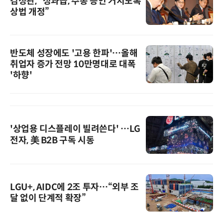
김정관, “성과급, 주총 승인 거치도록
상법 개정”
반도체 성장에도 '고용 한파'…올해
취업자 증가 전망 10만명대로 대폭
'하향'
'상업용 디스플레이 빌려쓴다' …LG
전자, 美 B2B 구독 시동
LGU+, AIDC에 2조 투자…“외부 조
달 없이 단계적 확장”