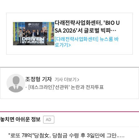
다래전략사업화센터, 'BIO U
SA 2026'서 글로벌 빅파마
와의 비즈니스 미팅 지원…K
[다래전략사업화센터] 뉴스룸 바
로가기>
-바이오 해외 진출 교두보 확
보
조정형 기자
기사 더보기
[데스크라인]'선관위' 논란과 전자투표
놓치면 아쉬운 정보
AD