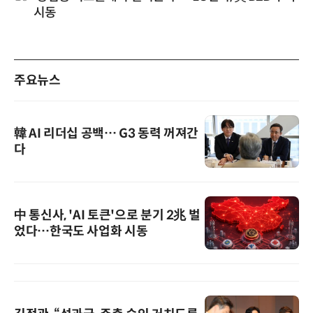
시동
주요뉴스
韓 AI 리더십 공백… G3 동력 꺼져간
다
中 통신사, 'AI 토큰'으로 분기 2兆 벌
었다…한국도 사업화 시동