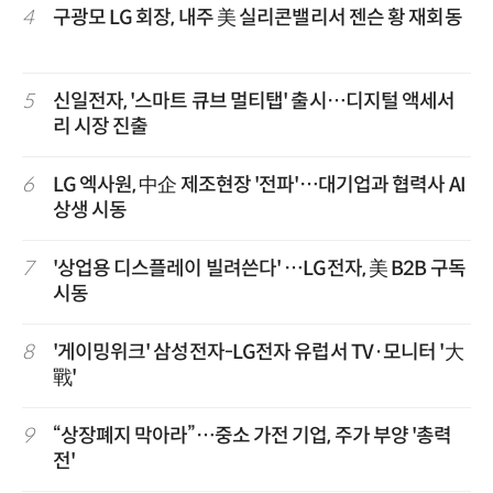
4
구광모 LG 회장, 내주 美 실리콘밸리서 젠슨 황 재회동
5
신일전자, '스마트 큐브 멀티탭' 출시…디지털 액세서
리 시장 진출
6
LG 엑사원, 中企 제조현장 '전파'…대기업과 협력사 AI
상생 시동
7
'상업용 디스플레이 빌려쓴다' …LG전자, 美 B2B 구독
시동
8
'게이밍위크' 삼성전자-LG전자 유럽서 TV·모니터 '大
戰'
9
“상장폐지 막아라”…중소 가전 기업, 주가 부양 '총력
전'