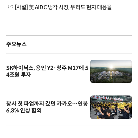
10
[사설] 美 AIDC 냉각 시장, 우리도 현지 대응을
주요뉴스
SK하이닉스, 용인 Y2·청주 M17에 5
4조원 투자
창사 첫 파업까지 갔던 카카오…연봉
6.3% 인상 합의