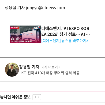
정용철 기자 jungyc@etnews.com
디에스앤지, 'AI EXPO KOR
EA 2026' 참가 성료… AI 전
생애주기 아우르는 통합 솔루
[디에스앤지] 뉴스룸 바로가기>
션 선봬 [영상]
정용철 기자
기사 더보기
KT, 전국 410개 매장 무더위 쉼터 제공
놓치면 아쉬운 정보
AD