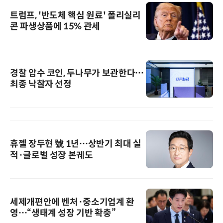
트럼프, '반도체 핵심 원료' 폴리실리
콘 파생상품에 15% 관세
경찰 압수 코인, 두나무가 보관한다…
최종 낙찰자 선정
휴젤 장두현 號 1년…상반기 최대 실
적·글로벌 성장 본궤도
세제개편안에 벤처·중소기업계 환
영…“생태계 성장 기반 확충”