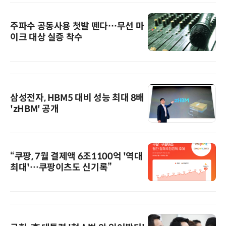
주파수 공동사용 첫발 뗀다…무선 마
이크 대상 실증 착수
삼성전자, HBM5 대비 성능 최대 8배
'zHBM' 공개
“쿠팡, 7월 결제액 6조1100억 '역대
최대'…쿠팡이츠도 신기록”