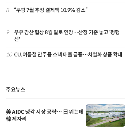
8
“쿠팡 7월 추정 결제액 10.9% 감소”
9
우유 감산 협상 8월 말로 연장…산정 기준 놓고 '평행
선'
10
CU, 여름철 안주용 스낵 매출 급증…차별화 상품 확대
주요뉴스
美 AIDC 냉각 시장 공략… 日 뛰는데
韓 제자리