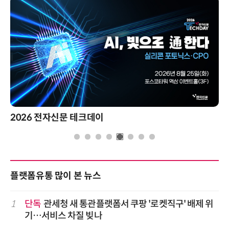
2026 전자신문 테크데이
플랫폼유통 많이 본 뉴스
1
단독
관세청 새 통관플랫폼서 쿠팡 '로켓직구' 배제 위
기…서비스 차질 빚나