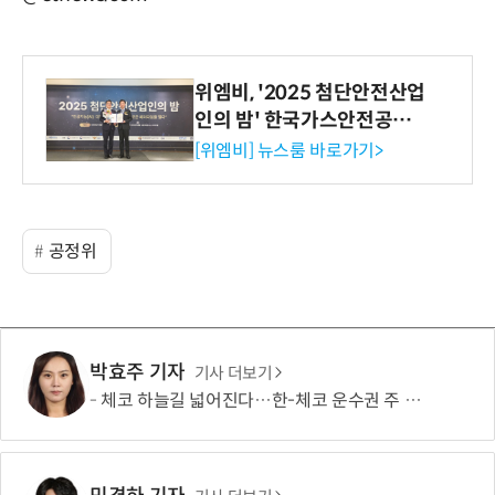
위엠비, '2025 첨단안전산업
인의 밤' 한국가스안전공사
사장상 수상
[위엠비] 뉴스룸 바로가기>
공정위
박효주 기자
기사 더보기
체코 하늘길 넓어진다…한-체코 운수권 주 10회로 확대