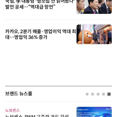
국힘, 李 대통령 '형소법 안 읽어봤다'
발언 공세…“역대급 망언”
카카오, 2분기 매출·영업이익 역대 최
대…영업익 36% 증가
브랜드 뉴스룸
노보센스
노보센스, PWM 고주파 과도 간섭