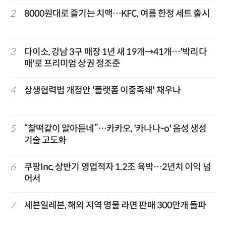
2
8000원대로 즐기는 치맥…KFC, 여름 한정 세트 출시
3
다이소, 강남 3구 매장 1년 새 19개→41개…'박리다
매'로 프리미엄 상권 정조준
4
상생협력법 개정안 '플랫폼 이중족쇄' 채우나
5
“찰떡같이 알아듣네”…카카오, '카나나-o' 음성 생성
기술 고도화
6
쿠팡Inc, 상반기 영업적자 1.2조 육박…2년치 이익 넘
어서
7
세븐일레븐, 해외 지역 명물 라면 판매 300만개 돌파