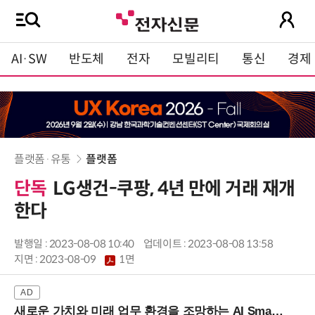
AI·SW
반도체
전자
모빌리티
통신
경제
플랫폼·유통
플랫폼
단독
LG생건-쿠팡, 4년 만에 거래 재개
한다
발행일 : 2023-08-08 10:40
업데이트 : 2023-08-08 13:58
지면 :
2023-08-09
1면
새로운 가치와 미래 업무 환경을 조망하는 AI Smart Work Summit 2026 (9/11 코엑스)