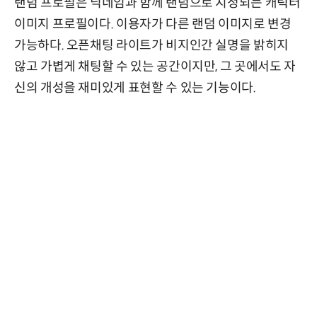
랜덤 프로필은 닉네임과 함께 랜덤으로 지정되는 캐릭터
이미지 프로필이다. 이용자가 다른 랜덤 이미지로 변경
가능하다. 오픈채팅 라이트가 비지인간 실명을 밝히지
않고 가볍게 채팅할 수 있는 공간이지만, 그 곳에서도 자
신의 개성을 재미있게 표현할 수 있는 기능이다.