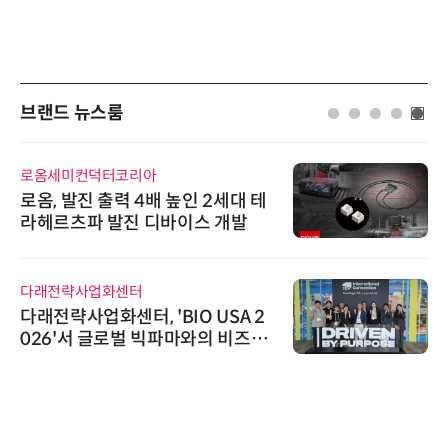
브랜드 뉴스룸
로옴세미컨덕터코리아
로옴, 발진 출력 4배 높인 2세대 테
라헤르츠파 발진 디바이스 개발
다래전략사업화센터
다래전략사업화센터, 'BIO USA 2
026'서 글로벌 빅파마와의 비즈니
스 미팅 지원…K-바이오 해외 진출
교두보 확보