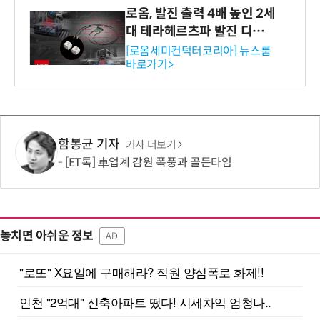
로옴, 발진 출력 4배 높인 2세
대 테라헤르츠파 발진 디바이
스 개발
[로옴세미컨덕터코리아] 뉴스룸
바로가기>
함봉균 기자
기사 더보기
[ET톡] 車업계 감원 폭풍과 골든타임
놓치면 아쉬운 정보
AD