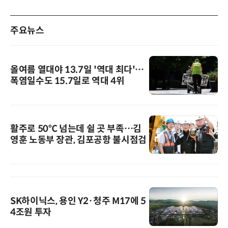
주요뉴스
올여름 열대야 13.7일 '역대 최다'…
폭염일수도 15.7일로 역대 4위
활주로 50℃ 넘는데 쉴 곳 부족…김
영훈 노동부 장관, 김포공항 불시점검
SK하이닉스, 용인 Y2·청주 M17에 5
4조원 투자