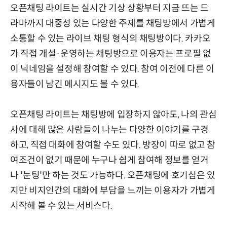
오픈채팅 라이트는 실시간 기상 상황부터 지금 뜨는 드
라마까지 대중성 있는 다양한 주제를 채팅방에서 가볍게
소통할 수 있는 라이브 채팅 형식의 채팅방이다. 카카오
가 직접 개설·운영하는 채팅방으로 이용자는 프로필 없
이 닉네임을 설정해 참여할 수 있다. 참여 이전에 다른 이
용자들이 남긴 메시지도 볼 수 있다.
오픈채팅 라이트는 채팅방에 입장하지 않아도, 나의 관심
사에 대해 많은 사람들이 나누는 다양한 이야기를 구경
하고, 직접 대화에 참여할 수도 있다. 방장이 따로 없고 참
여조건이 없기 때문에 누구나 쉽게 참여해 정보를 얻거
나 '눈팅'만 하는 것도 가능하다. 오픈채팅에 호기심은 있
지만 비지인간의 대화에 부담을 느끼는 이용자가 가볍게
시작해 볼 수 있는 서비스다.