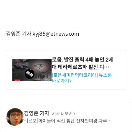
김영준 기자 kyj85@etnews.com
로옴, 발진 출력 4배 높인 2세
대 테라헤르츠파 발진 디바이
스 개발
[로옴세미컨덕터코리아] 뉴스룸
바로가기>
김영준 기자
기사 더보기
[르포]아이들이 직접 첨단 전자현미경 다루며 과학원리 체득...과학체험 제공 '주니어닥터' 현장