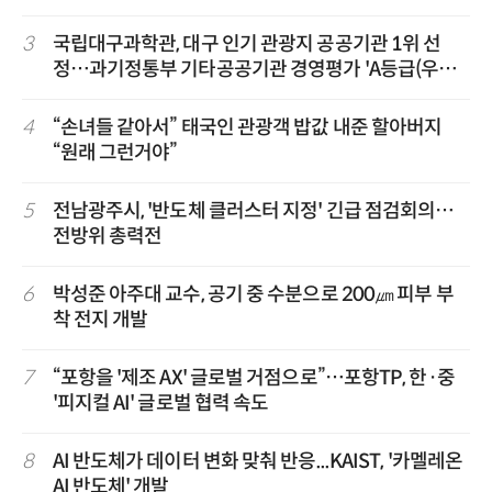
3
국립대구과학관, 대구 인기 관광지 공공기관 1위 선
정…과기정통부 기타공공기관 경영평가 'A등급(우수)'
겹경사
4
“손녀들 같아서” 태국인 관광객 밥값 내준 할아버지
“원래 그런거야”
5
전남광주시, '반도체 클러스터 지정' 긴급 점검회의…
전방위 총력전
6
박성준 아주대 교수, 공기 중 수분으로 200㎛ 피부 부
착 전지 개발
7
“포항을 '제조 AX' 글로벌 거점으로”…포항TP, 한·중
'피지컬 AI' 글로벌 협력 속도
8
AI 반도체가 데이터 변화 맞춰 반응...KAIST, '카멜레온
AI 반도체' 개발