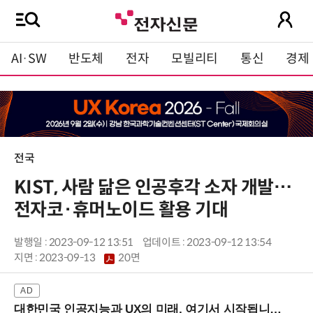
AI·SW
반도체
전자
모빌리티
통신
경제
전국
KIST, 사람 닮은 인공후각 소자 개발…
전자코·휴머노이드 활용 기대
발행일 : 2023-09-12 13:51
업데이트 : 2023-09-12 13:54
지면 :
2023-09-13
20면
대한민국 인공지능과 UX의 미래, 여기서 시작됩니다! (9/2 강남역)