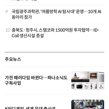
9
국립광주과학관, '여름방학 AI 탐사대' 운영…10개 AI
동아리 참가
10
충북도·청주시, 스템코와 1500억원 투자협약…ID-
Coil 생산시설 증설
주요뉴스
가전 패러다임 바뀐다…파나소닉도
구독사업