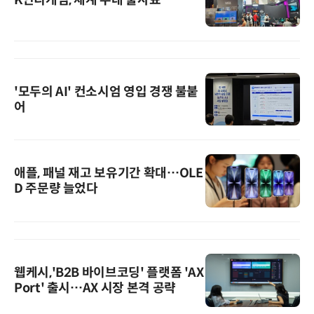
K인디게임, 세계 무대 출사표
'모두의 AI' 컨소시엄 영입 경쟁 불붙
어
애플, 패널 재고 보유기간 확대…OLE
D 주문량 늘었다
웹케시,'B2B 바이브코딩' 플랫폼 'AX
Port' 출시…AX 시장 본격 공략