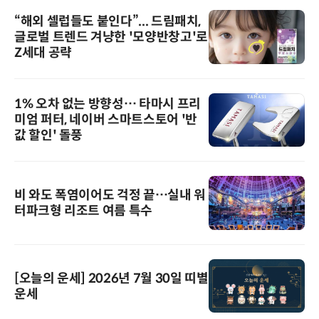
“해외 셀럽들도 붙인다”... 드림패치,
글로벌 트렌드 겨냥한 '모양반창고'로
Z세대 공략
1% 오차 없는 방향성… 타마시 프리
미엄 퍼터, 네이버 스마트스토어 '반
값 할인' 돌풍
비 와도 폭염이어도 걱정 끝…실내 워
터파크형 리조트 여름 특수
[오늘의 운세] 2026년 7월 30일 띠별
운세