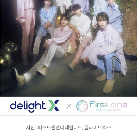
사진=퍼스트원엔터테임너트, 딜라이트엑스