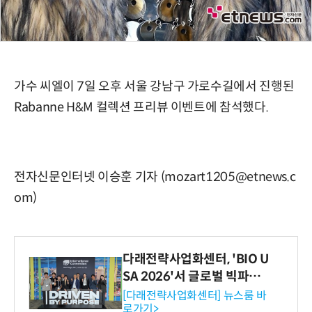
가수 씨엘이 7일 오후 서울 강남구 가로수길에서 진행된
Rabanne H&M 컬렉션 프리뷰 이벤트에 참석했다.
전자신문인터넷 이승훈 기자 (mozart1205@etnews.c
om)
다래전략사업화센터, 'BIO U
SA 2026'서 글로벌 빅파마
와의 비즈니스 미팅 지원…K
[다래전략사업화센터] 뉴스룸 바
로가기>
-바이오 해외 진출 교두보 확