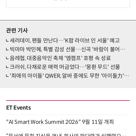
보
관련 기사
세러데이, 팬들 만난다…'K팝 라이브 인 서울' 예고
빅마마 박민혜, 특별 감성 선물…신곡 '바람이 불어오고' 발표
음레협, 대중음악인 축제 '엠캠프' 호평 속 성료
크러쉬, 다채로운 매력 머금었다…'몽환 무드' 선물
'최애의 아이들' QWER, 알바 중에도 무한 '아이돌力' 발산
ET Events
"AI Smart Work Summit 2026" 9월 11일 개최