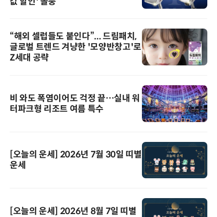
값 할인' 돌풍
“해외 셀럽들도 붙인다”... 드림패치,
글로벌 트렌드 겨냥한 '모양반창고'로
Z세대 공략
비 와도 폭염이어도 걱정 끝…실내 워
터파크형 리조트 여름 특수
[오늘의 운세] 2026년 7월 30일 띠별
운세
[오늘의 운세] 2026년 8월 7일 띠별