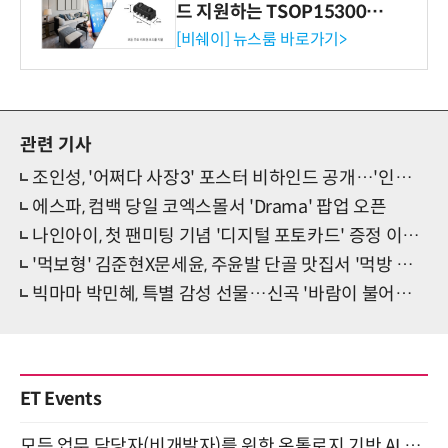
드 지원하는 TSOP15300 시
리즈 IR 수신기 출시
[비쉐이] 뉴스룸 바로가기>
관련 기사
조인성, '어쩌다 사장3' 포스터 비하인드 공개…'인성·인상 늘 좋은 조 사장'
에스파, 컴백 당일 코엑스몰서 'Drama' 팝업 오픈
나인아이, 첫 팬미팅 기념 '디지털 포토카드' 증정 이벤트 개최
'먹보형' 김준현X문세윤, 주윤발 단골 맛집서 '먹방 동지애' 폭발!
빅마마 박민혜, 특별 감성 선물…신곡 '바람이 불어오고' 발표
ET Events
모든 업무 담당자(비개발자)를 위한 온톨로지 기반 AI 지식체계 설계 1-day 워크숍 8월 20일 개최