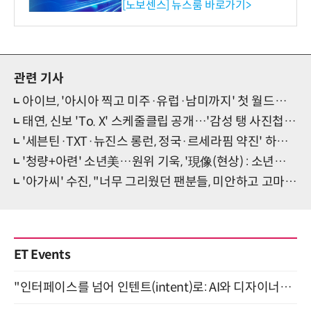
류 감지 증폭기
[노보센스] 뉴스룸 바로가기>
관련 기사
아이브, '아시아 찍고 미주·유럽·남미까지' 첫 월드투어 리스트 공개
태연, 신보 'To. X' 스케줄클립 공개…'감성 탱 사진첩' 예고
'세븐틴·TXT·뉴진스 롱런, 정국·르세라핌 약진' 하이브 군단, 美 빌보드서 '강세 붙박이'
'청량+아련' 소년美…원위 기욱, '現像(현상) : 소년의 파란' 콘셉트 포토
'아가씨' 수진, "너무 그리웠던 팬분들, 미안하고 고마운 마음뿐" [일문일답]
ET Events
"인터페이스를 넘어 인텐트(intent)로: AI와 디자이너가 함께 만드는 공존의 UX" 강남역 (9/2)