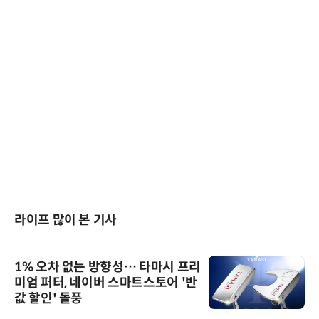
라이프 많이 본 기사
1% 오차 없는 방향성… 타마시 프리
미엄 퍼터, 네이버 스마트스토어 '반
값 할인' 돌풍