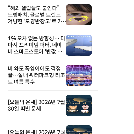
“해외 셀럽들도 붙인다”...
드림패치, 글로벌 트렌드
겨냥한 '모양반창고'로 Z세
대 공략
1% 오차 없는 방향성… 타
마시 프리미엄 퍼터, 네이
버 스마트스토어 '반값 할
인' 돌풍
비 와도 폭염이어도 걱정
끝…실내 워터파크형 리조
트 여름 특수
[오늘의 운세] 2026년 7월
30일 띠별 운세
[오늘의 운세] 2026년 7월