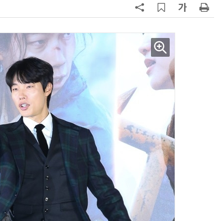
양자컴퓨팅 비즈니스·기술 입문 1-Day 워크샵 - 큐비트·양자 알고리듬·Qiskit 실습으로 이해하는 차세대
업무 자동화 위한 AI ‘세컨드 브레인’ 만들기 1-day 워크숍 - LLM Wiki 