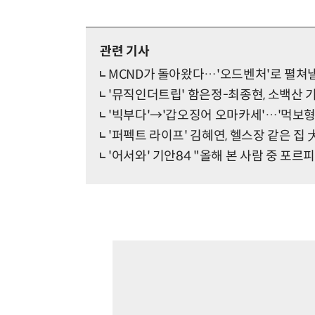
관련 기사
MCND가 돌아왔다…'오드벤처'로 펼쳐낼 
'뮤직인더트립' 함은정-최종현, 소백산 
'빅부다'→'갑오징어 오마카세'…'먹보형'
'퍼펙트 라이프' 김혜연, 헬스장 같은 집
'어서와' 기안84 "올해 본 사람 중 포르