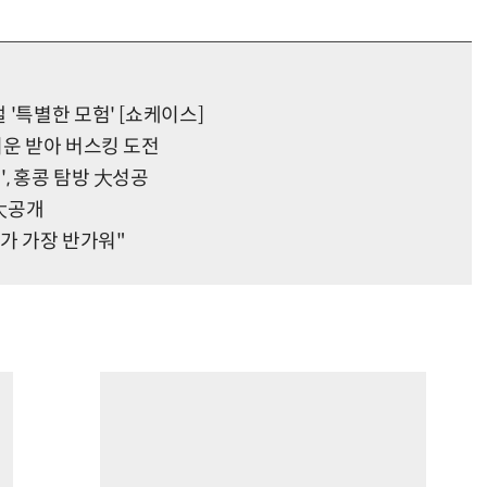
'특별한 모험' [쇼케이스]
기운 받아 버스킹 도전
, 홍콩 탐방 大성공
 大공개
피가 가장 반가워"