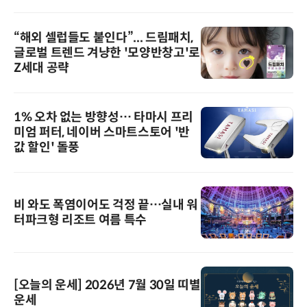
“해외 셀럽들도 붙인다”... 드림패치,
글로벌 트렌드 겨냥한 '모양반창고'로
Z세대 공략
1% 오차 없는 방향성… 타마시 프리
미엄 퍼터, 네이버 스마트스토어 '반
값 할인' 돌풍
비 와도 폭염이어도 걱정 끝…실내 워
터파크형 리조트 여름 특수
[오늘의 운세] 2026년 7월 30일 띠별
운세