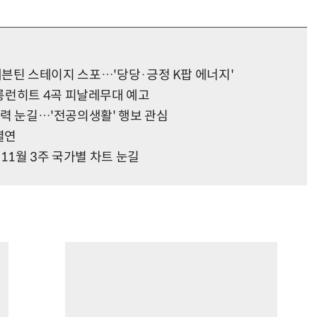
들·세븐틴 스테이지 스포…'당당·긍정 K팝 에너지'
롱런히트 4곡 피날레무대 예고
소화력 눈길…'전공의생활' 행보 관심
열연
11월 3주 국가별 차트 눈길