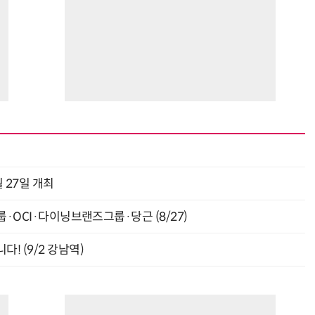
 27일 개최
룹·OCI·다이닝브랜즈그룹·당근 (8/27)
! (9/2 강남역)