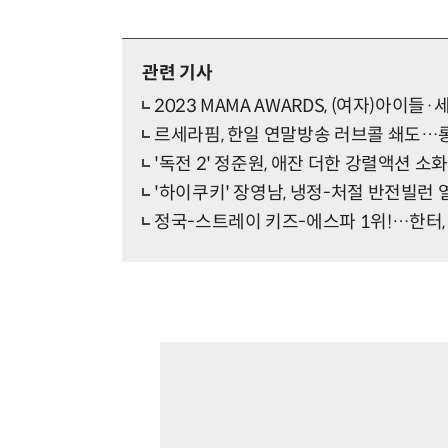
관련 기사
2023 MAMA AWARDS, (여자)아이
르세라핌, 한일 연말방송 러브콜 쇄도…
'독전 2' 정준원, 애잔 더한 강렬액션 
'하이쿠키' 장영남, 냉정-처절 반전빌런 
정국-스트레이 키즈-에스파 1위!…한터, 