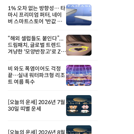
1% 오차 없는 방향성… 타
마시 프리미엄 퍼터, 네이
버 스마트스토어 '반값 할
인' 돌풍
“해외 셀럽들도 붙인다”...
드림패치, 글로벌 트렌드
겨냥한 '모양반창고'로 Z세
대 공략
비 와도 폭염이어도 걱정
끝…실내 워터파크형 리조
트 여름 특수
[오늘의 운세] 2026년 7월
30일 띠별 운세
[오늘의 운세] 2026년 8월