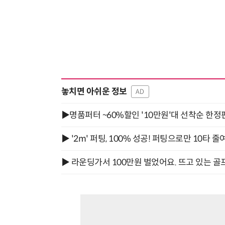
놓치면 아쉬운 정보
AD
▶명품퍼터 ~60%할인 '10만원'대 선착순 한정
▶ '2m' 퍼팅, 100% 성공! 퍼팅으로만 10타 줄
▶ 라운딩가서 100만원 벌었어요. 뜨고 있는 골