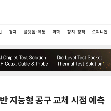
신
경제
플랫폼·유통
과학
정치·정책
오피니언
반 지능형 공구 교체 시점 예측
6
LGU+, AIDC에 2조 투자…“외부 조
달 없이 단계적 확장”