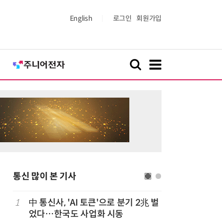
English
로그인
회원가입
통신 많이 본 기사
1
中 통신사, 'AI 토큰'으로 분기 2兆 벌
6
LGU+, 
었다…한국도 사업화 시동
달 없이 