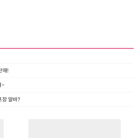
“계속 쫓아왔다”…도망치던 우크라 민간인 공격한 러 자폭 
판매!
여~
프장 알바?