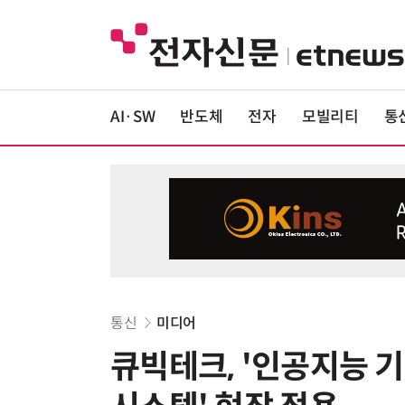
AI·SW
반도체
전자
모빌리티
통
통신
미디어
큐빅테크, '인공지능 기