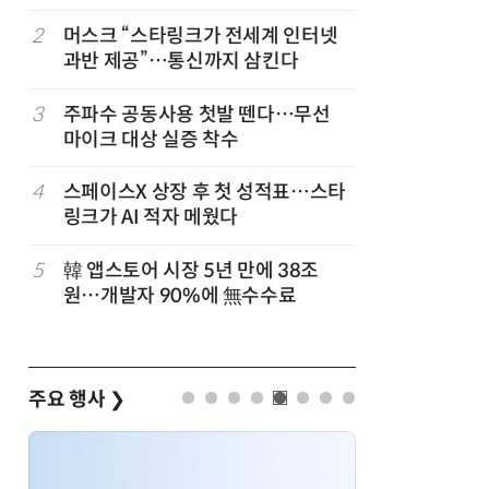
2
머스크 “스타링크가 전세계 인터넷
7
국산 AI
과반 제공”…통신까지 삼킨다
올해 60
고
3
주파수 공동사용 첫발 뗀다…무선
8
네이블, 
마이크 대상 실증 착수
도화 사업
4
스페이스X 상장 후 첫 성적표…스타
9
삼성 갤럭
링크가 AI 적자 메웠다
100여개
5
韓 앱스토어 시장 5년 만에 38조
10
쿠팡플레이
원…개발자 90%에 無수수료
에 '역조
주요 행사
❯