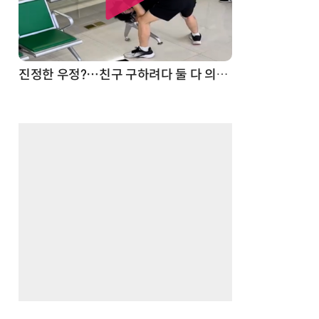
드론
진정한 우정?…친구 구하려다 둘 다 의자 틈에 목이 낀 순간