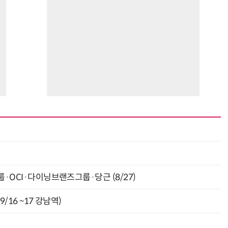
최
룹·OCI·다이닝브랜즈그룹·당근 (8/27)
9/16 ~17 강남역)