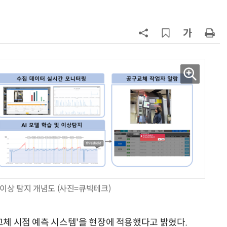
7
국산 AI 반도체로 피지컬 AI 실증…
올해 600억 투입
8
네이블, LG유플러스와 5G 특화망 
도화 사업 계약
9
삼성 갤럭시 Z8·워치9 국내 출시…
100여개국 순차 판매
10
쿠팡플레이, 이강인 데뷔전 직관 팬
에 '역조공' 선물 쏜다
구이상 탐지 개념도 (사진=큐빅테크)
 교체 시점 예측 시스템'을 현장에 적용했다고 밝혔다.