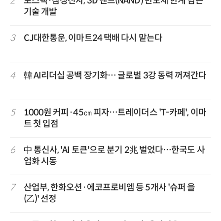
2
포스텍·삼성전자, 3D 낸드(NAND) 반도체 한계 넘는
기술 개발
3
CJ대한통운, 이마트24 택배 다시 맡는다
4
韓 AI리더십 공백 장기화… 글로벌 3강 동력 꺼져간다
5
1000원 커피·45㎝ 피자…트레이더스 'T-카페', 이마
트 첫 입점
6
中 통신사, 'AI 토큰'으로 분기 2兆 벌었다…한국도 사
업화 시동
7
산업부, 한화오션·에코프로비엠 등 5개사 '슈퍼 을
(乙)' 선정