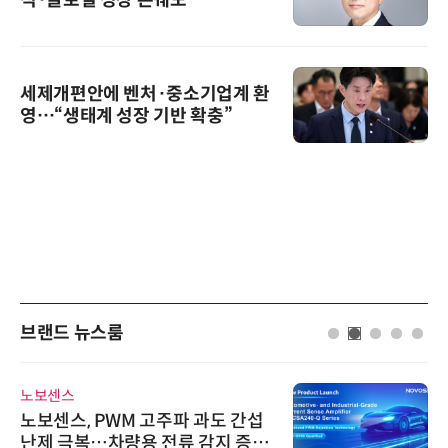
적·글로벌 성장 본궤도
세제개편안에 벤처·중소기업계 환
영…“생태계 성장 기반 확충”
브랜드 뉴스룸
노보센스
노보센스, PWM 고주파 과도 간섭
난제 극복…차량용 전류 감지 증폭