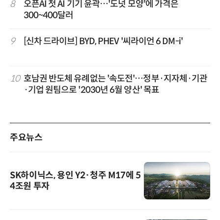
8
오픈AI 첫 AI 기기 윤곽…'도넛 모양'에 가격은
300~400달러
9
[신차 드라이브] BYD, PHEV '씨라이언 6 DM-i'
10
호남권 반도체 유례없는 '속도전'…정부·지자체·기관
·기업 원팀으로 '2030년 6월 양산' 목표
주요뉴스
SK하이닉스, 용인 Y2·청주 M17에 5
4조원 투자