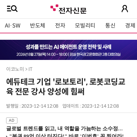
AI·SW
반도체
전자
모빌리티
통신
경제
이코노미 > IT
에듀테크 기업 '로보토리', 로봇코딩교
육 전문 강사 양성에 힘써
발행일 : 2023-12-14 12:08
업데이트 : 2023-12-14 12:08
글로벌 트렌드를 읽고, 내 역할을 가늠하는 소수정예 실습 워크숍 (8/28 신논현역)