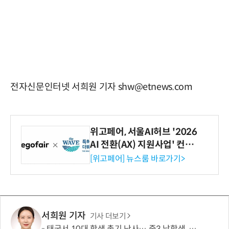
전자신문인터넷 서희원 기자 shw@etnews.com
위고페어, 서울AI허브 '2026
AI 전환(AX) 지원사업' 컨소
시엄 선정
[위고페어] 뉴스룸 바로가기>
서희원 기자
기사 더보기
태국서 10대 학생 총기 난사… 중3 남학생, 조부모·교사 등 8명 살해