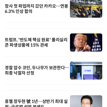
창사 첫 파업까지 갔던 카카오…연봉
6.3% 인상 합의
트럼프, '반도체 핵심 원료' 폴리실리
콘 파생상품에 15% 관세
경찰 압수 코인, 두나무가 보관한다…
최종 낙찰자 선정
휴젤 장두현 號 1년…상반기 최대 실