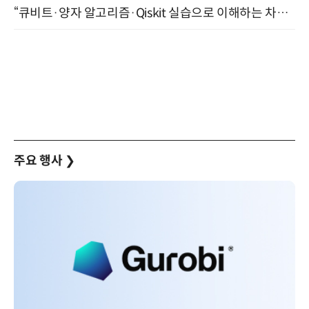
“큐비트·양자 알고리즘·Qiskit 실습으로 이해하는 차세대 컴퓨팅” (8/28)
주요 행사
❯