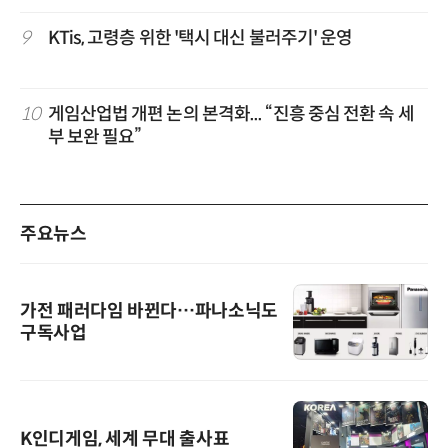
9
KTis, 고령층 위한 '택시 대신 불러주기' 운영
10
게임산업법 개편 논의 본격화... “진흥 중심 전환 속 세
부 보완 필요”
주요뉴스
가전 패러다임 바뀐다…파나소닉도
구독사업
K인디게임, 세계 무대 출사표