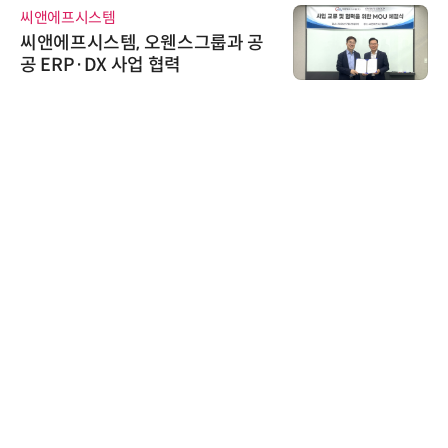
한국태양유전
태양유전, '안전·환경 보고서 202
6' 발간…2030년 SBT 수준 온실
가스 감축 추진
비쉐이
비쉐이, 모든 주요 리모컨 코드 지
원하는 TSOP15300 시리즈 IR 수
신기 출시