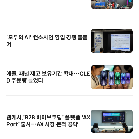
'모두의 AI' 컨소시엄 영입 경쟁 불붙
어
애플, 패널 재고 보유기간 확대…OLE
D 주문량 늘었다
웹케시,'B2B 바이브코딩' 플랫폼 'AX
Port' 출시…AX 시장 본격 공략