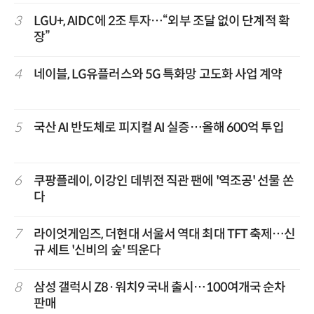
3
LGU+, AIDC에 2조 투자…“외부 조달 없이 단계적 확
장”
4
네이블, LG유플러스와 5G 특화망 고도화 사업 계약
5
국산 AI 반도체로 피지컬 AI 실증…올해 600억 투입
6
쿠팡플레이, 이강인 데뷔전 직관 팬에 '역조공' 선물 쏜
다
7
라이엇게임즈, 더현대 서울서 역대 최대 TFT 축제…신
규 세트 '신비의 숲' 띄운다
8
삼성 갤럭시 Z8·워치9 국내 출시…100여개국 순차
판매