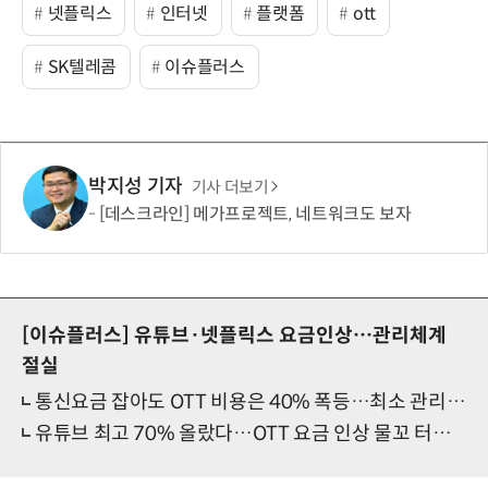
넷플릭스
인터넷
플랫폼
ott
SK텔레콤
이슈플러스
박지성 기자
기사 더보기
[데스크라인] 메가프로젝트, 네트워크도 보자
[이슈플러스]
유튜브·넷플릭스 요금인상…관리체계
절실
통신요금 잡아도 OTT 비용은 40% 폭등…최소 관리장치 시급
유튜브 최고 70% 올랐다…OTT 요금 인상 물꼬 터졌다