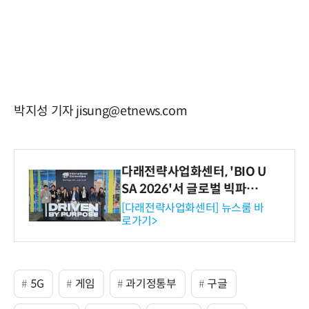
박지성 기자 jisung@etnews.com
다래전략사업화센터, 'BIO U
SA 2026'서 글로벌 빅파마
와의 비즈니스 미팅 지원…K
[다래전략사업화센터] 뉴스룸 바
로가기>
-바이오 해외 진출 교두보 확
보
5G
게임
과기정통부
구글