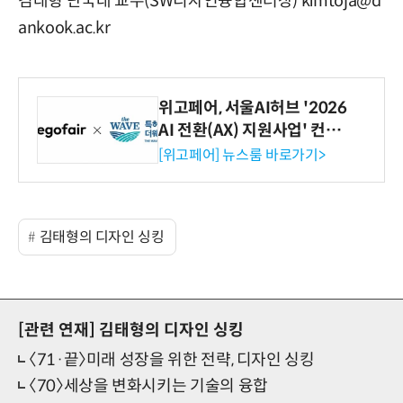
김태형 단국대 교수(SW디자인융합센터장) kimtoja@d
ankook.ac.kr
위고페어, 서울AI허브 '2026
AI 전환(AX) 지원사업' 컨소
시엄 선정
[위고페어] 뉴스룸 바로가기>
김태형의 디자인 싱킹
[관련 연재]
김태형의 디자인 싱킹
〈71·끝〉미래 성장을 위한 전략, 디자인 싱킹
〈70〉세상을 변화시키는 기술의 융합