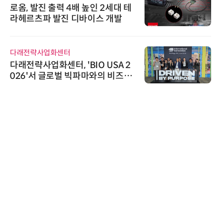
로옴, 발진 출력 4배 높인 2세대 테
라헤르츠파 발진 디바이스 개발
다래전략사업화센터
다래전략사업화센터, 'BIO USA 2
026'서 글로벌 빅파마와의 비즈니
스 미팅 지원…K-바이오 해외 진출
교두보 확보