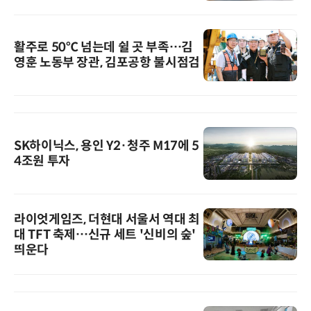
활주로 50℃ 넘는데 쉴 곳 부족…김
영훈 노동부 장관, 김포공항 불시점검
SK하이닉스, 용인 Y2·청주 M17에 5
4조원 투자
라이엇게임즈, 더현대 서울서 역대 최
대 TFT 축제…신규 세트 '신비의 숲'
띄운다