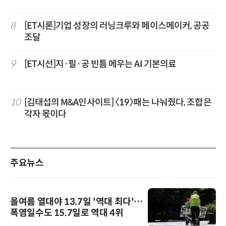
8
[ET시론]기업 성장의 러닝크루와 페이스메이커, 공공
조달
9
[ET시선]지·필·공 빈틈 메우는 AI 기본의료
10
[김태섭의 M&A인사이트] 〈19〉패는 나눠줬다, 조합은
각자 몫이다
주요뉴스
올여름 열대야 13.7일 '역대 최다'…
폭염일수도 15.7일로 역대 4위