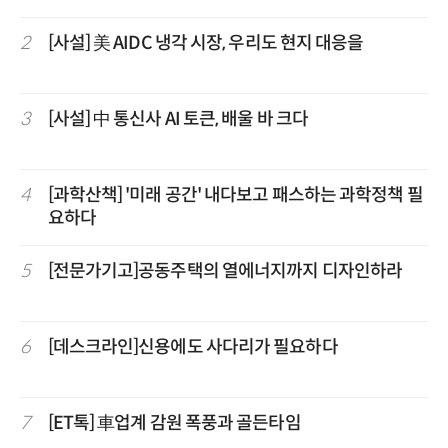
2
[사설] 美 AIDC 냉각 시장, 우리도 현지 대응을
3
[사설] 中 통신사 AI 토큰, 배울 바 크다
4
[과학산책] '미래 공간' 내다보고 패스하는 과학정책 필
요하다
5
[전문가기고]공동주택의 열에너지까지 디자인하라
6
[데스크라인]신용에도 사다리가 필요하다
7
[ET톡] 車업계 감원 폭풍과 골든타임