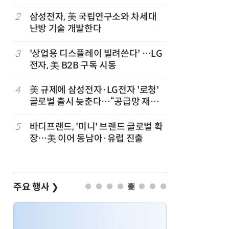
2
삼성전자, 美 국립연구소와 차세대
7
가전 패
난방 기술 개발한다
구독사업
3
'상업용 디스플레이 빌려쓴다' …LG
8
[ET단상
전자, 美 B2B 구독 시동
4
美 규제에 삼성전자·LG전자 '로청'
9
LG 엑사
글로벌 출시 늦춘다…“공급망 재편
서 구글·
부터”
5
바디프랜드, '미니' 브랜드 글로벌 확
10
'셀트론 
장…美 이어 동남아·유럽 진출
과 입증
주요 행사
❯