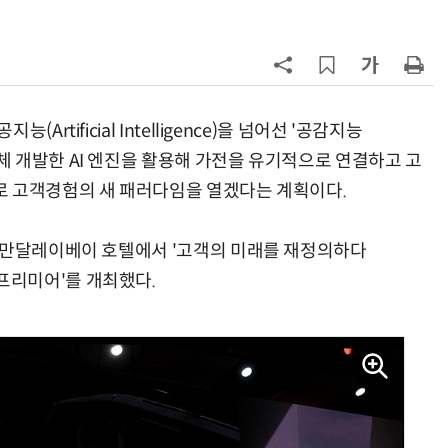
”
7
가전 패러다임 바뀐다…파나소닉도
구독사업
8
[ET단상] 국부펀드는 시간을 산다
rtificial Intelligence)을 넘어선 '공감지능
제시했다. 자체 개발한 AI 엔진을 활용해 가전을 유기적으로 연결하고 고
9
LG 엑사원, 표·시계열 데이터 예측
로 고객경험의 새 패러다임을 열겠다는 계획이다.
서 구글·알리바바 제쳐
10
'셀트론 순환 체어' 혈액순환 개선 효
 만달레이베이 호텔에서 '고객의 미래를 재정의하다
과 입증
 월드 프리미어'를 개최했다.