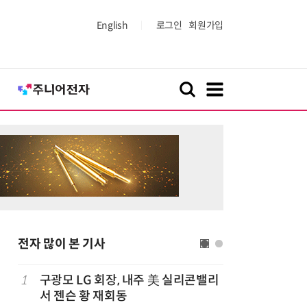
English
로그인
회원가입
전자 많이 본 기사
1
구광모 LG 회장, 내주 美 실리콘밸리
6
[ET단상]
서 젠슨 황 재회동
향적 세제