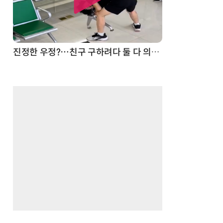
드론
진정한 우정?…친구 구하려다 둘 다 의자 틈에 목이 낀 순간