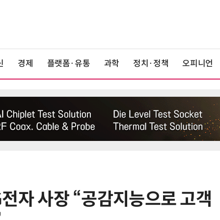
신
경제
플랫폼·유통
과학
정치·정책
오피니언
 LG전자 사장 “공감지능으로 고객
6
[ET단상] 2026 세제개편안, 성장지
향적 세제를 바란다