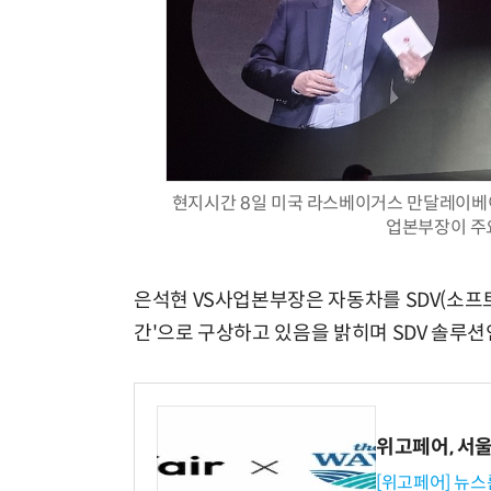
현지시간 8일 미국 라스베이거스 만달레이베이 
업본부장이 주요
은석현 VS사업본부장은 자동차를 SDV(소프
간'으로 구상하고 있음을 밝히며 SDV 솔루션인
위고페어, 서울A
[위고페어] 뉴스