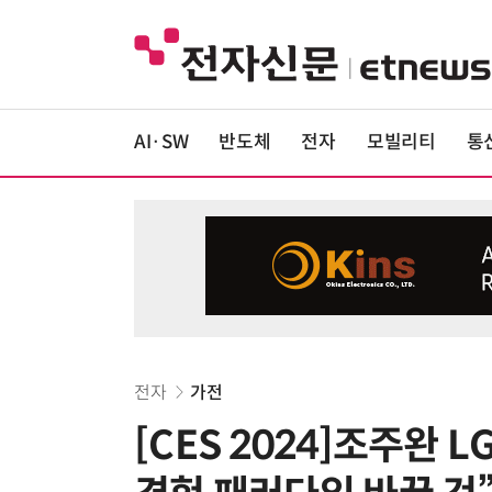
AI·SW
반도체
전자
모빌리티
통
전자
가전
[CES 2024]조주완