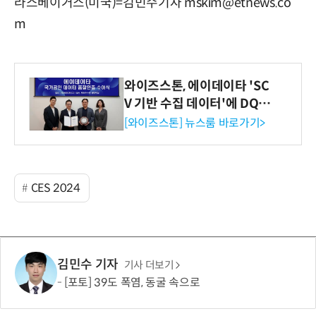
라스베이거스(미국)=김민수기자 mskim@etnews.co
m
와이즈스톤, 에이데이타 'SC
V 기반 수집 데이터'에 DQ인
증 최고 등급 수여
[와이즈스톤] 뉴스룸 바로가기>
CES 2024
김민수 기자
기사 더보기
[포토] 39도 폭염, 동굴 속으로