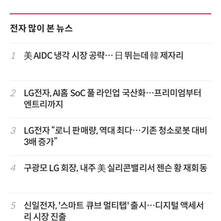
전자 많이 본 뉴스
1
美 AIDC 냉각 시장 공략… 日 뛰는데 韓 제자리
2
LG전자, AI홈 SoC 풀 라인업 국산화…프리미엄부터
엔트리까지
3
LG전자 “로니 판매량, 역대 최다…기존 청소로봇 대비
3배 증가”
4
구광모 LG 회장, 내주 美 실리콘밸리서 젠슨 황 재회동
5
신일전자, '스마트 큐브 멀티탭' 출시…디지털 액세서
리 시장 진출