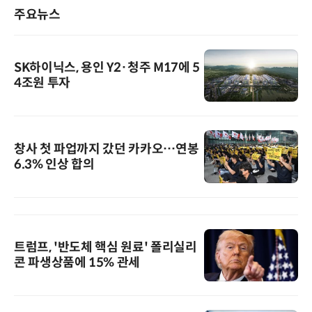
주요뉴스
SK하이닉스, 용인 Y2·청주 M17에 5
4조원 투자
창사 첫 파업까지 갔던 카카오…연봉
6.3% 인상 합의
트럼프, '반도체 핵심 원료' 폴리실리
콘 파생상품에 15% 관세