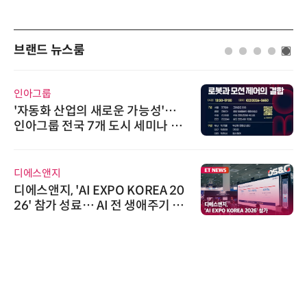
브랜드 뉴스룸
인아그룹
'자동화 산업의 새로운 가능성'…
인아그룹 전국 7개 도시 세미나 페
어 개최
디에스앤지
디에스앤지, 'AI EXPO KOREA 20
26' 참가 성료… AI 전 생애주기 아
우르는 통합 솔루션 선봬