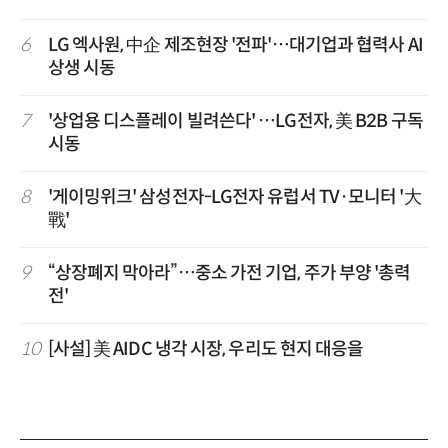
6
LG 엑사원, 中企 제조현장 '전파'…대기업과 협력사 AI
상생 시동
7
'상업용 디스플레이 빌려쓴다' …LG전자, 美 B2B 구독
시동
8
'게이밍위크' 삼성전자-LG전자 유럽서 TV·모니터 '大
戰'
9
“상장폐지 막아라”…중소 가전 기업, 주가 부양 '총력
전'
10
[사설] 美 AIDC 냉각 시장, 우리도 현지 대응을