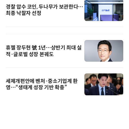
경찰 압수 코인, 두나무가 보관한다…
최종 낙찰자 선정
휴젤 장두현 號 1년…상반기 최대 실
적·글로벌 성장 본궤도
세제개편안에 벤처·중소기업계 환
영…“생태계 성장 기반 확충”