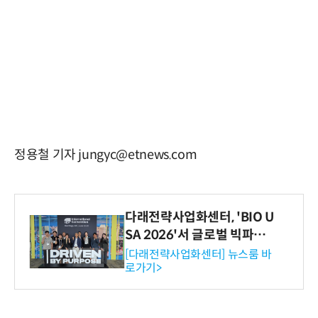
정용철 기자 jungyc@etnews.com
다래전략사업화센터, 'BIO U
SA 2026'서 글로벌 빅파마
와의 비즈니스 미팅 지원…K
[다래전략사업화센터] 뉴스룸 바
로가기>
-바이오 해외 진출 교두보 확
보