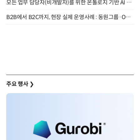
모든 업무 담당자(비개발자)를 위한 온톨로지 기반 AI 지식체계 설계 1-day 워크숍 8월 20일 개최
B2B에서 B2C까지, 현장 실제 운영사례 : 동원그룹·OCI·다이닝브랜즈그룹·당근 (8/27)
주요 행사
❯