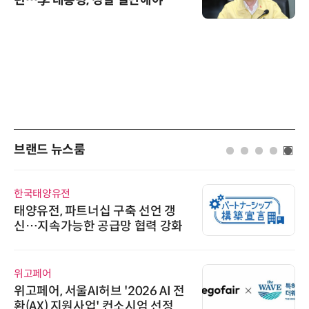
런…李 대통령, 경질 결단해야”
브랜드 뉴스룸
한국태양유전
태양유전, 파트너십 구축 선언 갱
신…지속가능한 공급망 협력 강화
위고페어
위고페어, 서울AI허브 '2026 AI 전
환(AX) 지원사업' 컨소시엄 선정