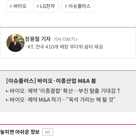
바이오
LG전자
이슈플러스
정용철 기자
기사 더보기
KT, 전국 410개 매장 무더위 쉼터 제공
[이슈플러스]
바이오·이종산업 M&A 붐
바이오·제약 '이종결합' 확산…부진 탈출 기대감↑
바이오·제약 M&A 적기…“옥석 가리는 해 될 것”
놓치면 아쉬운 정보
AD