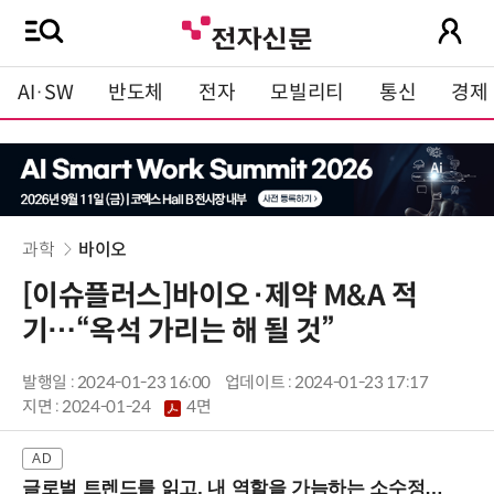
AI·SW
반도체
전자
모빌리티
통신
경제
과학
바이오
[이슈플러스]바이오·제약 M&A 적
기…“옥석 가리는 해 될 것”
발행일 : 2024-01-23 16:00
업데이트 : 2024-01-23 17:17
지면 :
2024-01-24
4면
글로벌 트렌드를 읽고, 내 역할을 가늠하는 소수정예 실습 워크숍 (8/28 신논현역)