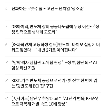
4
진화하는 로봇수술…고난도 난치암 '정조준'
5
DB하이텍, 반도체 장비 공공나노팹에 무상 이전…“상
생 협력으로 생태계 고도화”
6
[K-과학인재 고등학생 캠프] 반도체·바이오 실험에 더
위도 잊었다… “내년 2기로 이어집니다”
7
“망막 찍자 심혈관 고위험 판정”…정부, 첨단 의료 AI
임상 확산 지원
8
KIST, 기존 반도체 공정으로 전기·빛 신호 한 번에 읽
는 '광반도체 BCI 칩' 구현
9
[人사이트] 남진우 한양대 교수 “AI 신약 병목, K-문샷
으로 극복해 개발 속도 10배 향상”