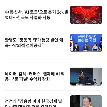
中 통신사, 'AI 토큰'으로 분기 2兆 벌
었다…한국도 사업화 시동
한병도 “장동혁, 李대통령 발언 왜
곡…악의적 정치공세”
네이버, 검색·커머스·결제에 AI 적
용…'풀 퍼널' 수익화 강화
정점식 “김용범 이미 한국경제 빌