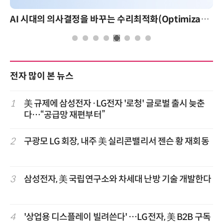
AI 핀옵스 실전 세미나: 폭증하는 AI 토큰 비용 관리 전략
전자 많이 본 뉴스
1
美 규제에 삼성전자·LG전자 '로청' 글로벌 출시 늦춘
다…“공급망 재편부터”
2
구광모 LG 회장, 내주 美 실리콘밸리서 젠슨 황 재회동
3
삼성전자, 美 국립연구소와 차세대 난방 기술 개발한다
4
'상업용 디스플레이 빌려쓴다' …LG전자, 美 B2B 구독