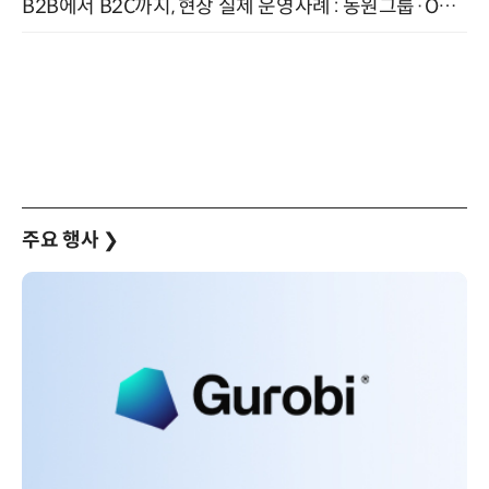
B2B에서 B2C까지, 현장 실제 운영사례 : 동원그룹·OCI·다이닝브랜즈그룹·당근 (8/27)
주요 행사
❯