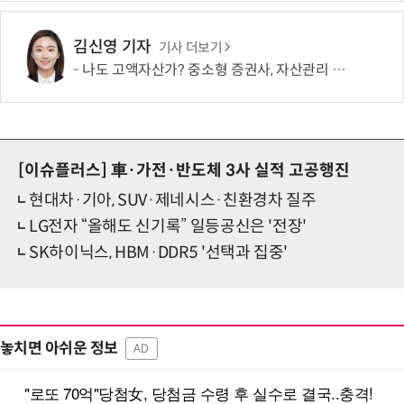
김신영 기자
기사 더보기
나도 고액자산가? 중소형 증권사, 자산관리 문턱 낮췄다
[이슈플러스]
車·가전·반도체 3사 실적 고공행진
현대차·기아, SUV·제네시스·친환경차 질주
LG전자 “올해도 신기록” 일등공신은 '전장'
SK하이닉스, HBM·DDR5 '선택과 집중'
놓치면 아쉬운 정보
AD