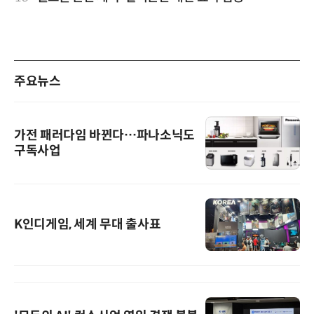
주요뉴스
가전 패러다임 바뀐다…파나소닉도
구독사업
K인디게임, 세계 무대 출사표