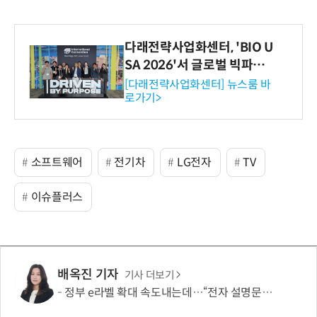
다래전략사업화센터, 'BIO U
SA 2026'서 글로벌 빅파마
와의 비즈니스 미팅 지원…K
[다래전략사업화센터] 뉴스룸 바
로가기>
-바이오 해외 진출 교두보 확
보
소프트웨어
전기차
LG전자
TV
이슈플러스
배옥진 기자
기사 더보기
정부 e라벨 확대 속도내는데…“전자 설명문, 종이보다 불편”