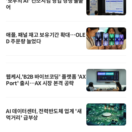
'모두의 AI' 컨소시엄 영입 경쟁 불붙
어
애플, 패널 재고 보유기간 확대…OLE
D 주문량 늘었다
웹케시,'B2B 바이브코딩' 플랫폼 'AX
Port' 출시…AX 시장 본격 공략
AI 데이터센터, 전력반도체 업계 '새
먹거리' 급부상