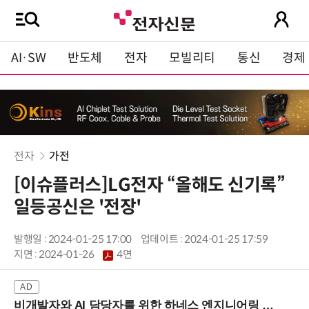
AI·SW
반도체
전자
모빌리티
통신
경제
전자
가전
[이슈플러스]LG전자 “올해도 신기록”
일등공신은 '전장'
발행일 : 2024-01-25 17:00
업데이트 : 2024-01-25 17:59
지면 :
2024-01-26
4면
비개발자와 AI 담당자를 위한 하네스 엔지니어링 입문과정 (8/20 신논현역)