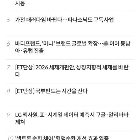
시동
5
가전 패러다임 바뀐다…파나소닉도 구독사업
6
바디프랜드, '미니' 브랜드 글로벌 확장…美 이어 동남
아·유럽 진출
7
[ET단상] 2026 세제개편안, 성장지향적 세제를 바란
다
8
[ET단상] 국부펀드는 시간을 산다
9
LG 엑사원, 표·시계열 데이터 예측서 구글·알리바바
제쳐
10
'셀트론 순환 체어' 혈액순환 개선 효과 입증