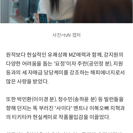
사진=tvN 캡처
원작보다 현실적인 유쾌상쾌 MZ매력과 함께, 강지원의
다양한 어려움을 돕는 '요정'이자 주란(공민정 분), 지원
등과의 세 자매급 당당케미를 강조하는 해피에너지로서
많은 사랑을 받았다.
또한 박민환(이이경 분), 정수민(송하윤 분) 등 빌런들을
향해 던지는 똑 부러진 '사이다' 멘트나 이복오빠 지혁과
의 티키타카 현실케미로 작품몰입감을 이끌었다.