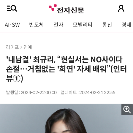
AI·SW
반도체
전자
모빌리티
통신
경제
라이프 > 연예
'내남결' 최규리, “현실서는 NO사이다
손절…거침없는 '희연' 자세 배워”(인터
뷰①)
발행일 : 2024-02-22 00:00
업데이트 : 2024-02-21 22:55