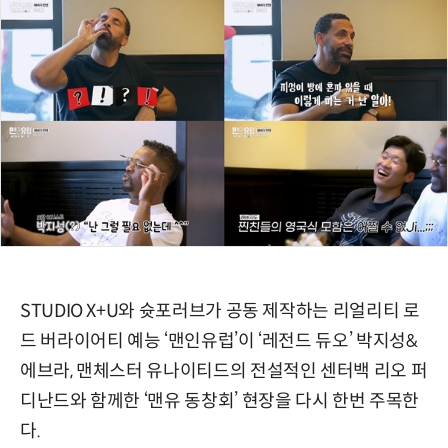
STUDIO X+U와 슛포러브가 공동 제작하는 리얼리티 로
드 버라이어티 예능 ‘맨인유럽’이 ‘레전드 듀오’ 박지성&
에브라, 맨체스터 유나이티드의 전설적인 센터백 리오 퍼
디난드와 함께한 ‘맨유 동창회’ 현장을 다시 한번 주목한
다.