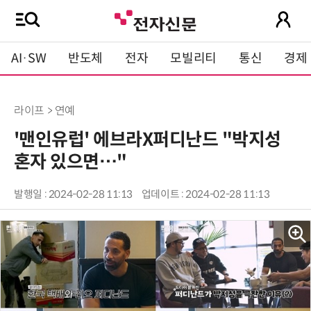
AI·SW
반도체
전자
모빌리티
통신
경제
라이프 > 연예
'맨인유럽' 에브라X퍼디난드 "박지성
혼자 있으면…"
발행일 : 2024-02-28 11:13
업데이트 : 2024-02-28 11:13