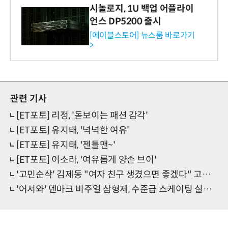
시놀로지, 1U 백업 어플라이
언스 DP5200 출시
[에이블스토어] 뉴스룸 바로가기
>
관련 기사
[ET포토] 리정, '돋보이는 패션 감각'
[ET포토] 유지태, '넉넉한 여유'
[ET포토] 유지태, '젠틀맨~'
[ET포토] 이소라, '여유롭게 양손 브이'
'고민순삭' 김제동 "여자 친구 생겼으면 좋겠다" 고민 토로
'어서와' 덴마크 비주얼 삼형제, 수준급 스케이팅 실력 공개