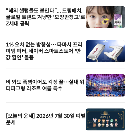
“해외 셀럽들도 붙인다”... 드림패치,
글로벌 트렌드 겨냥한 '모양반창고'로
Z세대 공략
1% 오차 없는 방향성… 타마시 프리
미엄 퍼터, 네이버 스마트스토어 '반
값 할인' 돌풍
비 와도 폭염이어도 걱정 끝…실내 워
터파크형 리조트 여름 특수
[오늘의 운세] 2026년 7월 30일 띠별
운세