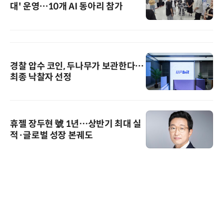
대' 운영…10개 AI 동아리 참가
경찰 압수 코인, 두나무가 보관한다…
최종 낙찰자 선정
휴젤 장두현 號 1년…상반기 최대 실
적·글로벌 성장 본궤도