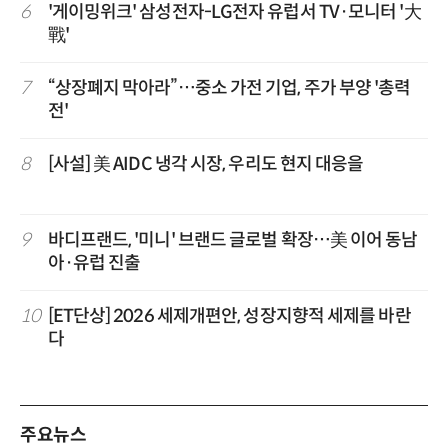
6
'게이밍위크' 삼성전자-LG전자 유럽서 TV·모니터 '大
戰'
7
“상장폐지 막아라”…중소 가전 기업, 주가 부양 '총력
전'
8
[사설] 美 AIDC 냉각 시장, 우리도 현지 대응을
9
바디프랜드, '미니' 브랜드 글로벌 확장…美 이어 동남
아·유럽 진출
10
[ET단상] 2026 세제개편안, 성장지향적 세제를 바란
다
주요뉴스