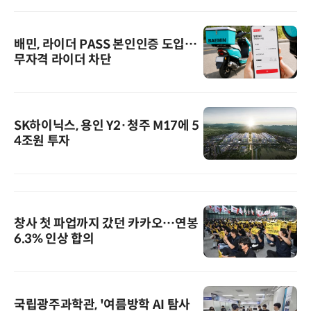
배민, 라이더 PASS 본인인증 도입…
무자격 라이더 차단
SK하이닉스, 용인 Y2·청주 M17에 5
4조원 투자
창사 첫 파업까지 갔던 카카오…연봉
6.3% 인상 합의
국립광주과학관, '여름방학 AI 탐사