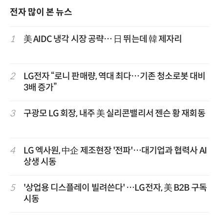
전자 많이 본 뉴스
1
美 AIDC 냉각 시장 공략… 日 뛰는데 韓 제자리
2
LG전자 “로니 판매량, 역대 최다…기존 청소로봇 대비
3배 증가”
3
구광모 LG 회장, 내주 美 실리콘밸리서 젠슨 황 재회동
4
LG 엑사원, 中企 제조현장 '전파'…대기업과 협력사 AI
상생 시동
5
'상업용 디스플레이 빌려쓴다' …LG전자, 美 B2B 구독
시동