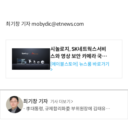
최기창 기자 mobydic@etnews.com
시놀로지, SK네트웍스서비
스와 영상 보안 카메라 국내
독점 판매 파트너십 체결
[에이블스토어] 뉴스룸 바로가기
>
최기창 기자
기사 더보기
李대통령, 규제합리화委 부위원장에 김태유 서울대 공대 교수 위촉