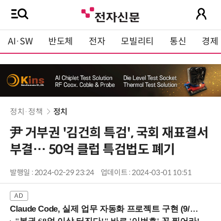
AI·SW
반도체
전자
모빌리티
통신
경제
정치·정책
정치
尹 거부권 '김건희 특검', 국회 재표결서
부결… 50억 클럽 특검법도 폐기
발행일 : 2024-02-29 23:24
업데이트 : 2024-03-01 10:51
Claude Code, 실제 업무 자동화 프로젝트 구현 (9/16 ~17 강남역)