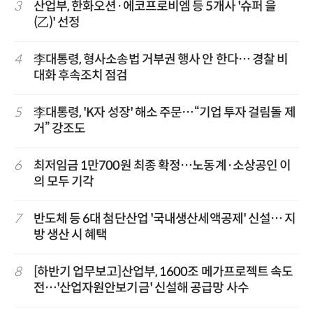
3
산업부, 한화오션·에코프로비엠 등 5개사 '슈퍼 을
(乙)' 선정
4
李대통령, 형사소송법 거부권 행사 안 한다… 경찰 비
대화 후속조치 점검
5
李대통령, 'K자 성장' 해소 주문…“기업 투자 걸림돌 제
거” 강조도
6
최저임금 1만700원 최종 확정…노동계·소상공인 이
의 모두 기각
7
반도체 등 6대 첨단산업 '국내생산세액공제' 신설… 지
방 생산 시 혜택
8
[하반기 업무보고]산업부, 1600조 메가프로젝트 속도
전…'산업자원안보기금' 신설해 공급망 사수