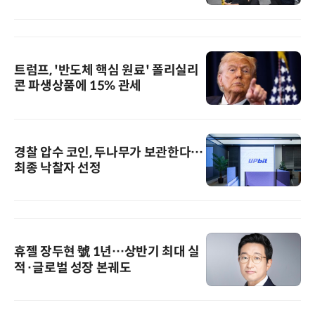
트럼프, '반도체 핵심 원료' 폴리실리
콘 파생상품에 15% 관세
경찰 압수 코인, 두나무가 보관한다…
최종 낙찰자 선정
휴젤 장두현 號 1년…상반기 최대 실
적·글로벌 성장 본궤도