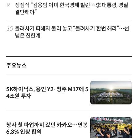
9
정점식 “김용범 이미 한국경제 빌런…李 대통령, 경질
결단해야”
10
돌려차기 피해자 불러 놓고 “돌려차기 한번 해라”…선
넘은 친한계
주요뉴스
SK하이닉스, 용인 Y2·청주 M17에 5
4조원 투자
창사 첫 파업까지 갔던 카카오…연봉
6.3% 인상 합의