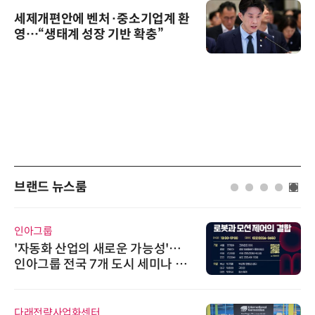
세제개편안에 벤처·중소기업계 환
영…“생태계 성장 기반 확충”
브랜드 뉴스룸
위고페어
성'…
위고페어, 서울AI허브 '2026 AI
나 페
환(AX) 지원사업' 컨소시엄 선
비쉐이