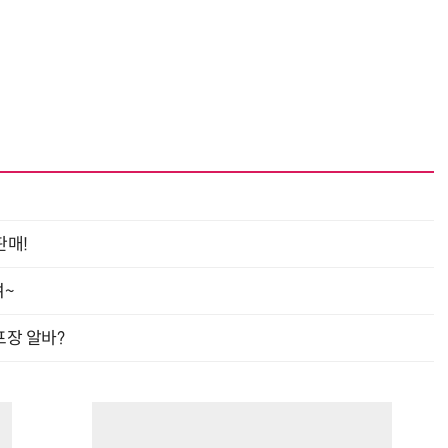
판매!
여~
프장 알바?