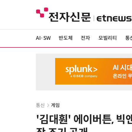
AI·SW
반도체
전자
모빌리티
통
통신
게임
'김대훤' 에이버튼, 빅