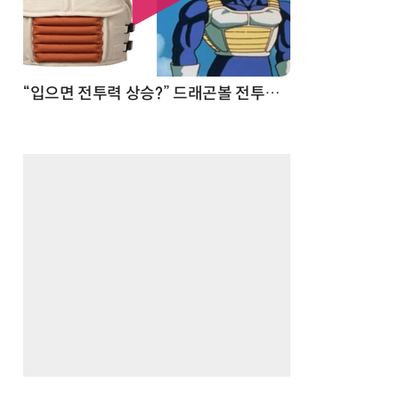
 순간
“입으면 전투력 상승?” 드래곤볼 전투복 닮은 중량조끼