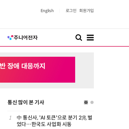
English
로그인
회원가입
통신 많이 본 기사
1
中 통신사, 'AI 토큰'으로 분기 2兆 벌
6
LGU+, 
었다…한국도 사업화 시동
달 없이 