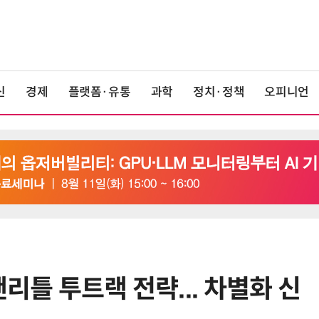
신
경제
플랫폼·유통
과학
정치·정책
오피니언
앤리틀 투트랙 전략... 차별화 신
6
LGU+, AIDC에 2조 투자…“외부 조
달 없이 단계적 확장”