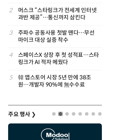
고
2
머스크 “스타링크가 전세계 인터넷
7
네이블, 
과반 제공”…통신까지 삼킨다
도화 사업
3
주파수 공동사용 첫발 뗀다…무선
8
국산 AI
마이크 대상 실증 착수
올해 60
4
스페이스X 상장 후 첫 성적표…스타
9
쿠팡플레이
링크가 AI 적자 메웠다
에 '역조
5
韓 앱스토어 시장 5년 만에 38조
10
라이엇게임
원…개발자 90%에 無수수료
최대 TF
숲' 띄운
주요 행사
❯