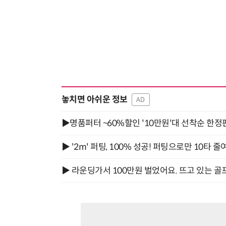
놓치면 아쉬운 정보
AD
▶명품퍼터 ~60%할인 '10만원'대 선착순 한정
▶ '2m' 퍼팅, 100% 성공! 퍼팅으로만 10타 줄
▶ 라운딩가서 100만원 벌었어요. 뜨고 있는 골