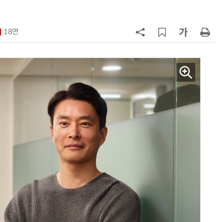
7
네이블, LG유플러스와 5G 특화망 
도화 사업 계약
18면
8
국산 AI 반도체로 피지컬 AI 실증…
올해 600억 투입
9
쿠팡플레이, 이강인 데뷔전 직관 팬
에 '역조공' 선물 쏜다
10
라이엇게임즈, 더현대 서울서 역대
최대 TFT 축제…신규 세트 '신비의
숲' 띄운다