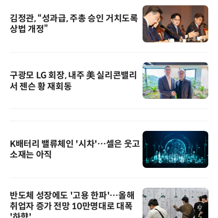
김정관, “성과급, 주총 승인 거치도록
상법 개정”
구광모 LG 회장, 내주 美 실리콘밸리
서 젠슨 황 재회동
K배터리 밸류체인 '시차'…셀은 웃고
소재는 아직
반도체 성장에도 '고용 한파'…올해
취업자 증가 전망 10만명대로 대폭
'하향'