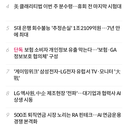
4
美 클래리티법 이번 주 분수령…휴회 전 마지막 시험대
5
5대 은행 회수불능 '추정손실' 1조2109억원 …7년 만
에 최대
6
단독
보험 소비자 개인정보 유출 막는다…'보험·GA
정보보호 협의체' 구성
7
'게이밍위크' 삼성전자-LG전자 유럽서 TV·모니터 '大
戰'
8
LG 엑사원, 中企 제조현장 '전파'…대기업과 협력사 AI
상생 시동
9
500조 퇴직연금 시장 노리는 RA 핀테크…AI 연금운용
경쟁 본격화