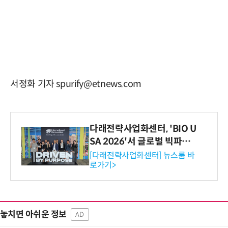
서정화 기자 spurify@etnews.com
다래전략사업화센터, 'BIO U
SA 2026'서 글로벌 빅파마
와의 비즈니스 미팅 지원…K
[다래전략사업화센터] 뉴스룸 바
로가기>
-바이오 해외 진출 교두보 확
보
놓치면 아쉬운 정보
AD