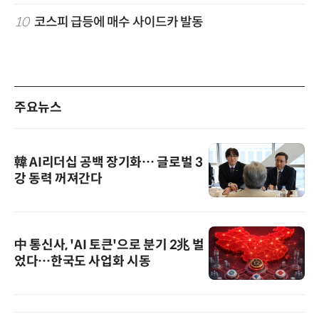
10
코스피 급등에 매수 사이드카 발동
주요뉴스
韓 AI리더십 공백 장기화… 글로벌 3
강 동력 꺼져간다
中 통신사, 'AI 토큰'으로 분기 2兆 벌
었다…한국도 사업화 시동