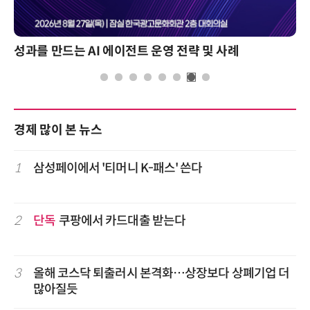
성과를 만드는 AI 에이전트 운영 전략 및 사례
경제 많이 본 뉴스
1
삼성페이에서 '티머니 K-패스' 쓴다
2
단독
쿠팡에서 카드대출 받는다
3
올해 코스닥 퇴출러시 본격화…상장보다 상폐기업 더
많아질듯