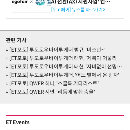
AI 전환(AX) 지원사업' 컨소
시엄 선정
[위고페어] 뉴스룸 바로가기>
관련 기사
[ET포토] 투모로우바이투게더 범규, '미소년~'
[ET포토] 투모로우바이투게더 태현, '제복이 어울리는 멋짐'
[ET포토] 투모로우바이투게더 태현, '자비없이 선명한 비주얼'
[ET포토] 투모로우바이투게더, '어느 별에서 온 왕자'
[ET포토] QWER 히나, '스쿨룩 기타리스트'
[ET포토] QWER 시연, '리듬에 맞춰 춤을'
ET Events