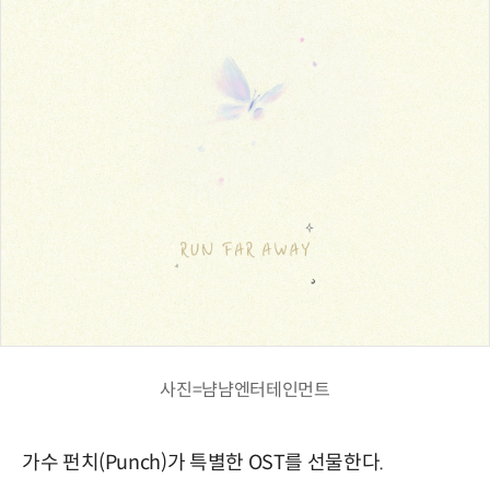
사진=냠냠엔터테인먼트
가수 펀치(Punch)가 특별한 OST를 선물한다.