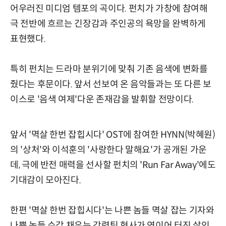
어우러진 미디엄 템포의 곡이다. 펀치가 가창에 참여해
극 전반에 흐르는 긴장감과 주인공의 욕망을 완벽하게
표현했다.
특히 펀치는 드라마 분위기에 맞춰 기존 음색에 변화를
줬다는 후문이다. 앞서 선보여 온 음악들과는 또 다른 보
이스로 '음색 여제'다운 존재감을 발휘할 전망이다.
앞서 '멱살 한번 잡힙시다' OST에 참여한 HYNN(박혜원)
의 '상처'와 이석훈의 '사랑한다 말해요'가 공개된 가운
데, 극에 반전 매력을 선사할 펀치의 'Run Far Away'에도
기대감이 모아진다.
한편 '멱살 한번 잡힙시다'는 나쁜 놈들 멱살 잡는 기자와
나쁜 놈들 수갑 채우는 강력팀 형사가 연이어 터진 살인