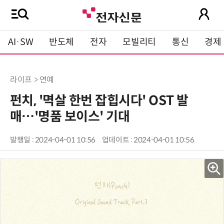
AI·SW
반도체
전자
모빌리티
통신
경제
라이프 > 연예
펀치, '멱살 한번 잡힙시다' OST 발
매…'명품 보이스' 기대
발행일 : 2024-04-01 10:56
업데이트 : 2024-04-01 10:56