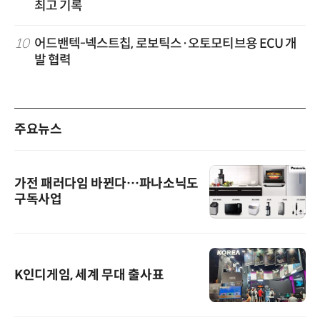
최고 기록
10
어드밴텍-넥스트칩, 로보틱스·오토모티브용 ECU 개
발 협력
주요뉴스
가전 패러다임 바뀐다…파나소닉도
구독사업
K인디게임, 세계 무대 출사표