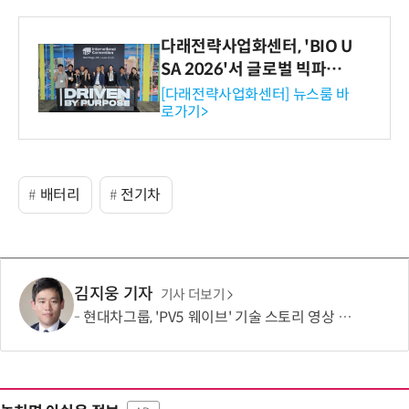
다래전략사업화센터, 'BIO U
SA 2026'서 글로벌 빅파마
와의 비즈니스 미팅 지원…K
[다래전략사업화센터] 뉴스룸 바
로가기>
-바이오 해외 진출 교두보 확
보
배터리
전기차
김지웅 기자
기사 더보기
현대차그룹, 'PV5 웨이브' 기술 스토리 영상 조회수 1000만뷰 돌파