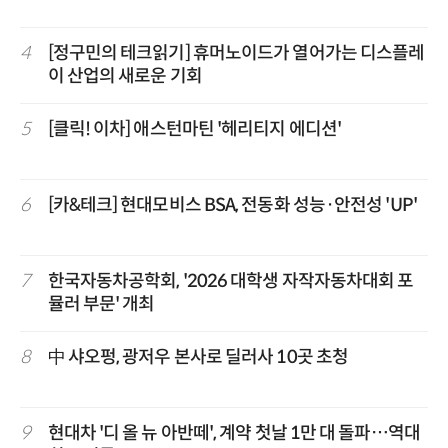
4
[정구민의 테크읽기] 휴머노이드가 열어가는 디스플레
이 산업의 새로운 기회
5
[클릭! 이차] 애스턴마틴 '헤리티지 에디션'
6
[카&테크] 현대모비스 BSA, 전동화 성능·안전성 'UP'
7
한국자동차공학회, '2026 대학생 자작자동차대회 포
뮬러 부문' 개최
8
中 샤오펑, 광저우 본사로 딜러사 10곳 초청
9
현대차 '디 올 뉴 아반떼', 계약 첫날 1만 대 돌파…역대