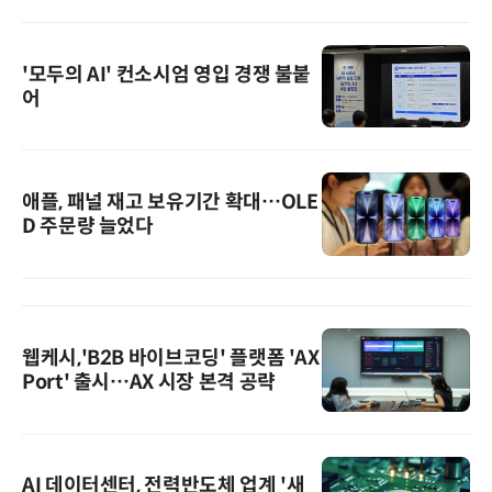
'모두의 AI' 컨소시엄 영입 경쟁 불붙
어
애플, 패널 재고 보유기간 확대…OLE
D 주문량 늘었다
웹케시,'B2B 바이브코딩' 플랫폼 'AX
Port' 출시…AX 시장 본격 공략
AI 데이터센터, 전력반도체 업계 '새