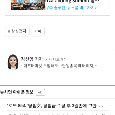
n AI Cooling Summit 성황
리 성료
[슈퍼솔루션] 뉴스룸 바로가기>
삼성전자
AI
김신영 기자
기사 더보기
애프터마켓 도입돼도…단일종목 레버리지, 거래 가능성 희박
놓치면 아쉬운 정보
AD