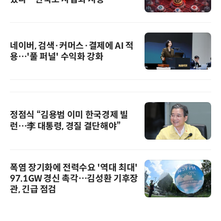
네이버, 검색·커머스·결제에 AI 적
용…'풀 퍼널' 수익화 강화
정점식 “김용범 이미 한국경제 빌
런…李 대통령, 경질 결단해야”
폭염 장기화에 전력수요 '역대 최대'
97.1GW 경신 촉각…김성환 기후장
관, 긴급 점검