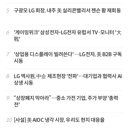
5
구광모 LG 회장, 내주 美 실리콘밸리서 젠슨 황 재회동
6
'게이밍위크' 삼성전자-LG전자 유럽서 TV·모니터 '大
戰'
7
'상업용 디스플레이 빌려쓴다' …LG전자, 美 B2B 구독
시동
8
LG 엑사원, 中企 제조현장 '전파'…대기업과 협력사 AI
상생 시동
9
“상장폐지 막아라”…중소 가전 기업, 주가 부양 '총력
전'
10
[사설] 美 AIDC 냉각 시장, 우리도 현지 대응을