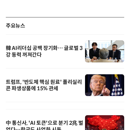
주요뉴스
韓 AI리더십 공백 장기화… 글로벌 3
강 동력 꺼져간다
트럼프, '반도체 핵심 원료' 폴리실리
콘 파생상품에 15% 관세
中 통신사, 'AI 토큰'으로 분기 2兆 벌
었다…한국도 사업화 시동