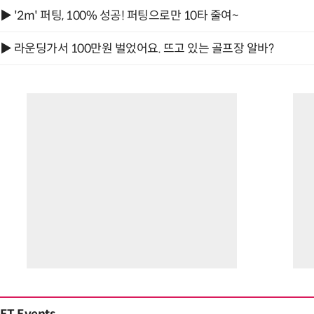
▶ '2m' 퍼팅, 100% 성공! 퍼팅으로만 10타 줄여~
▶ 라운딩가서 100만원 벌었어요. 뜨고 있는 골프장 알바?
“입으면 전투력 상승?” 드래곤볼 전투복 닮은 중