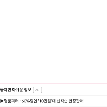
놓치면 아쉬운 정보
AD
▶명품퍼터 ~60%할인 '10만원'대 선착순 한정판매!