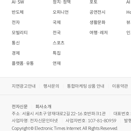
AI·SW
정치·정책
포토
A
반도체
오피니언
공연전시
H
전자
국제
생활문화
뷰
모빌리티
전국
여행·레저
인
통신
스포츠
경제
특집
플랫폼·유통
연재
지면광고안내
행사문의
통합마케팅 상품 안내
이용약관
전자신문
회사소개
주소 : 서울시 서초구 양재대로2길 22-16 호반파크1관
대표번호 : 
사업자명 : 전자신문인터넷
사업자번호 : 107-81-80959
발행
Copyright © Electronic Times Internet. All Rights Reserved.