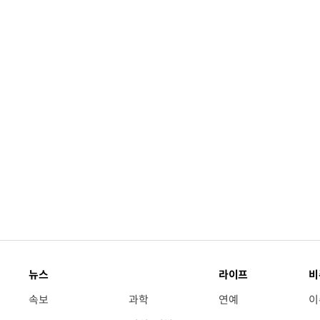
뉴스
라이프
비
속보
과학
연예
이