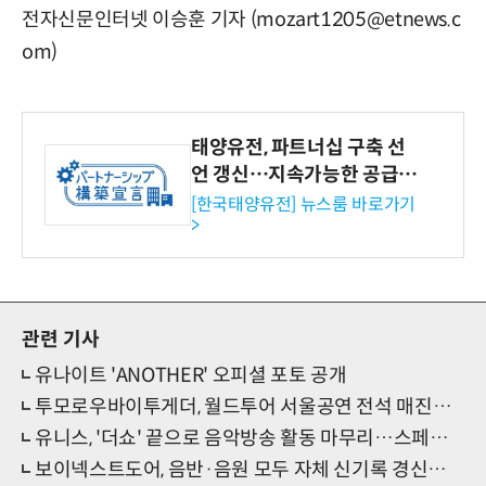
전자신문인터넷 이승훈 기자 (mozart1205@etnews.c
om)
태양유전, 파트너십 구축 선
언 갱신…지속가능한 공급망
협력 강화
[한국태양유전] 뉴스룸 바로가기
>
관련 기사
유나이트 'ANOTHER' 오피셜 포토 공개
투모로우바이투게더, 월드투어 서울공연 전석 매진…마법 같은 순간 기대
유니스, '더쇼' 끝으로 음악방송 활동 마무리…스페셜 무대 펼친다
보이넥스트도어, 음반·음원 모두 자체 신기록 경신…음악성 통했다