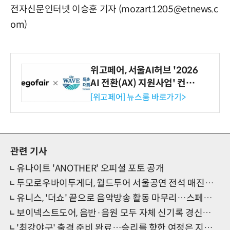
전자신문인터넷 이승훈 기자 (mozart1205@etnews.c
om)
위고페어, 서울AI허브 '2026
AI 전환(AX) 지원사업' 컨소
시엄 선정
[위고페어] 뉴스룸 바로가기>
관련 기사
유나이트 'ANOTHER' 오피셜 포토 공개
투모로우바이투게더, 월드투어 서울공연 전석 매진…마법 같은 순간 기대
유니스, '더쇼' 끝으로 음악방송 활동 마무리…스페셜 무대 펼친다
보이넥스트도어, 음반·음원 모두 자체 신기록 경신…음악성 통했다
'최강야구' 출격 준비 완료…승리를 향한 여정은 지금부터