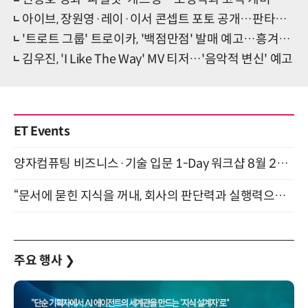
아이브, 장원영·레이·이서 콘셉트 포토 공개…판타지 비주얼
'트로트 그룹' 트로이카, '백점만점' 발매 예고…흥겨운 고백송
김우진, 'I Like The Way' MV 티저…'음악적 변신' 예고
ET Events
양자컴퓨팅 비즈니스·기술 입문 1-Day 워크샵 8월 28일 개최
“문서에 묻힌 지식을 꺼내, 회사의 판단력과 실행력으로 바꾸다” (8/20)
주요 행사
❯