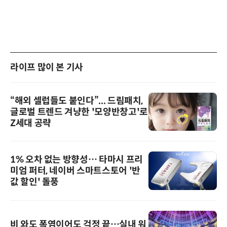
라이프 많이 본 기사
“해외 셀럽들도 붙인다”... 드림패치,
글로벌 트렌드 겨냥한 '모양반창고'로
Z세대 공략
1% 오차 없는 방향성… 타마시 프리
미엄 퍼터, 네이버 스마트스토어 '반
값 할인' 돌풍
비 와도 폭염이어도 걱정 끝…실내 워