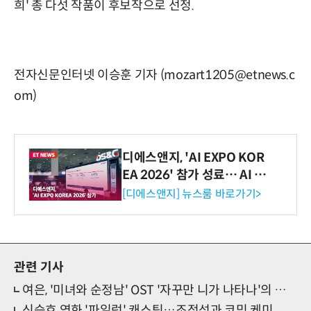
희' 총 다섯 작품이 후보작으로 선정.
전자신문인터넷 이승훈 기자 (mozart1205@etnews.c
om)
디에스앤지, 'AI EXPO KOR
EA 2026' 참가 성료… AI 전
생애주기 아우르는 통합 솔루
[디에스앤지] 뉴스룸 바로가기>
션 선봬 [영상]
관련 기사
여은, '미녀와 순정남' OST '자꾸만 니가 나타나'의 가창
신승호 영화 '파일럿' 캐스팅…조정석과 코믹 케미