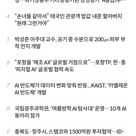
정…과기정통부 기타공공기관 경영평가 'A등급(우수)'
겹경사
4
“손녀들 같아서” 태국인 관광객 밥값 내준 할아버지
“원래 그런거야”
5
박성준 아주대 교수, 공기 중 수분으로 200㎛ 피부 부
착 전지 개발
6
“포항을 '제조 AX' 글로벌 거점으로”…포항TP, 한·중
'피지컬 AI' 글로벌 협력 속도
7
AI 반도체가 데이터 변화 맞춰 반응...KAIST, '카멜레온
AI 반도체' 개발
8
국립광주과학관, '여름방학 AI 탐사대' 운영…10개 AI
동아리 참가
9
충북도·청주시, 스템코와 1500억원 투자협약…ID-