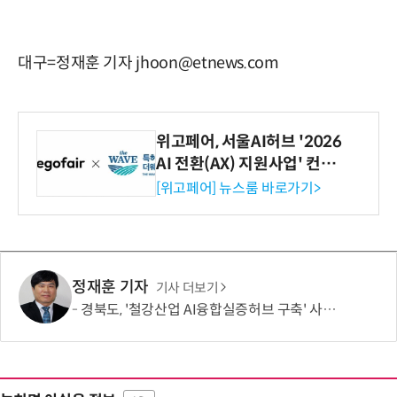
대구=정재훈 기자 jhoon@etnews.com
위고페어, 서울AI허브 '2026
AI 전환(AX) 지원사업' 컨소
시엄 선정
[위고페어] 뉴스룸 바로가기>
정재훈 기자
기사 더보기
경북도, '철강산업 AI융합실증허브 구축' 사업 선정