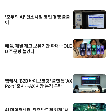
'모두의 AI' 컨소시엄 영입 경쟁 불붙
어
애플, 패널 재고 보유기간 확대…OLE
D 주문량 늘었다
웹케시,'B2B 바이브코딩' 플랫폼 'AX
Port' 출시…AX 시장 본격 공략
AI 데이터센터, 전력반도체 업계 '새