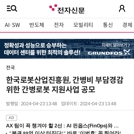
AI·SW
반도체
전자
모빌리티
통신
경제
전국
한국로봇산업진흥원, 간병비 부담경감
위한 간병로봇 지원사업 공모
발행일 : 2024-04-23 13:48
업데이트 : 2024-04-23 13:48
AX 팀이 꼭 챙겨야 할 2선 : AI 핀옵스(FinOps)와 토큰 거버넌스 (8/21 잠실역)