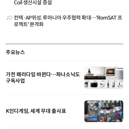
Coil 생산시설 증설
10
컨텍·AP위성, 루마니아 우주협력 확대…'RomSAT 프
로젝트' 본격화
주요뉴스
가전 패러다임 바뀐다…파나소닉도
구독사업
K인디게임, 세계 무대 출사표