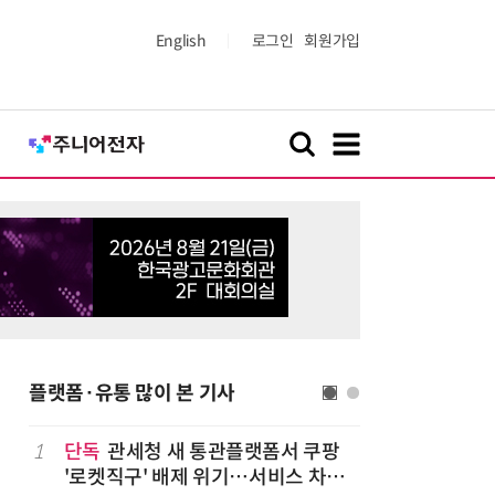
English
로그인
회원가입
플랫폼·유통 많이 본 기사
나
1
단독
관세청 새 통관플랫폼서 쿠팡
6
“찰떡같이
'로켓직구' 배제 위기…서비스 차질
나-o' 