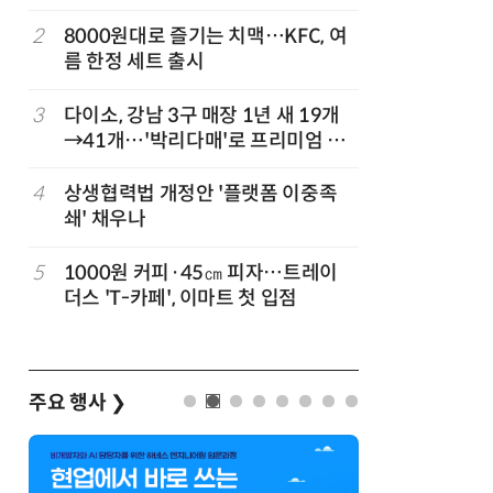
빚나
2
8000원대로 즐기는 치맥…KFC, 여
7
쿠팡Inc,
름 한정 세트 출시
박…2년
3
다이소, 강남 3구 매장 1년 새 19개
8
세븐일레븐
→41개…'박리다매'로 프리미엄 상
매 300
권 정조준
”
4
상생협력법 개정안 '플랫폼 이중족
9
“쿠팡 7월
쇄' 채우나
정
5
1000원 커피·45㎝ 피자…트레이
10
우유 감산
더스 'T-카페', 이마트 첫 입점
기준 놓고
주요 행사
❯