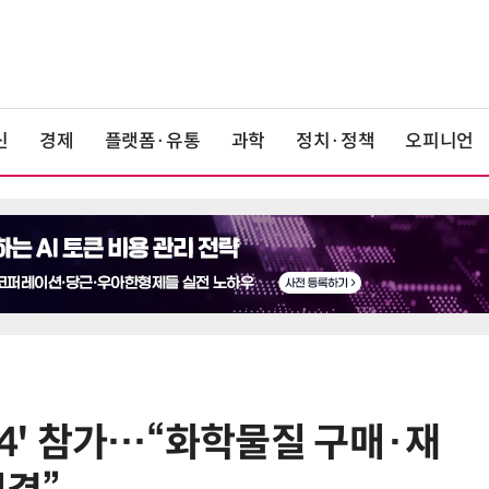
신
경제
플랫폼·유통
과학
정치·정책
오피니언
24' 참가…“화학물질 구매·재
6
“찰떡같이 알아듣네”…카카오, '카
나-o' 음성 생성 기술 고도화