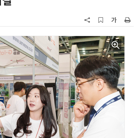
해결”
7
쿠팡Inc, 상반기 영업적자 1.2조 육
박…2년치 이익 넘어서
8
세븐일레븐, 해외 지역 명물 라면 판
매 300만개 돌파
9
“쿠팡 7월 추정 결제액 10.9% 감소
10
우유 감산 협상 8월 말로 연장…산
기준 놓고 '평행선'