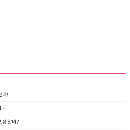
거미줄 쏘고 자동 회수까지…현실판 스파이더맨 웹 슈터
70년 만에 돌아온 시베리아호랑이…카자흐스탄 야생에 풀렸다
판매!
여~
프장 알바?