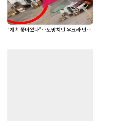
“계속 쫓아왔다”…도망치던 우크라 민간인 공격한 러 자폭 드론