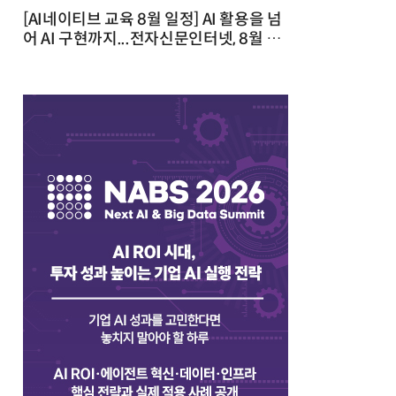
[AI네이티브 교육 8월 일정] AI 활용을 넘
어 AI 구현까지...전자신문인터넷, 8월 실
전 교육·워크숍 개최 발행일 : 2026-07-
23 10:46