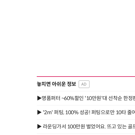
놓치면 아쉬운 정보
AD
▶명품퍼터 ~60%할인 '10만원'대 선착순 한정
▶ '2m' 퍼팅, 100% 성공! 퍼팅으로만 10타 줄
▶ 라운딩가서 100만원 벌었어요. 뜨고 있는 골