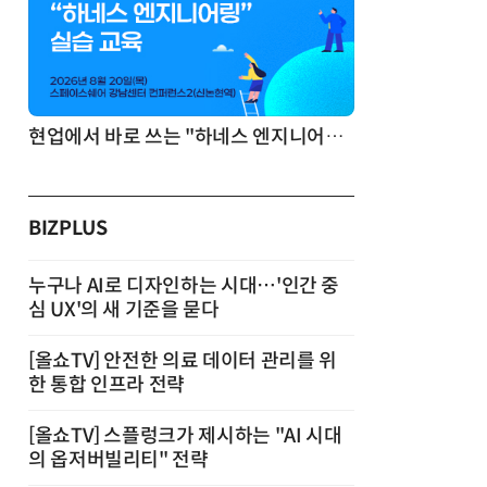
기반 정리·리서치·보고 자동화
현업에서 바로 쓰는 "하네스 엔지니어링" 실습 교육
BIZPLUS
누구나 AI로 디자인하는 시대…'인간 중
심 UX'의 새 기준을 묻다
[올쇼TV] 안전한 의료 데이터 관리를 위
한 통합 인프라 전략
[올쇼TV] 스플렁크가 제시하는 "AI 시대
의 옵저버빌리티" 전략