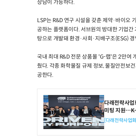
상담이 가능하다.
LSP는 R&D 연구 시설을 갖춘 제약·바이오
공하는 플랫폼이다. 서브원의 방대한 기업간 거
탕으로 개발돼 환경·사회·지배구조(ESG) 경
국내 최대 R&D 전문 상품몰 'G-랩'은 2만
췄다. 각종 화학물질 규제 정보, 물질안전보건자
공한다.
다래전략사업화센
미팅 지원…K
[다래전략사업화