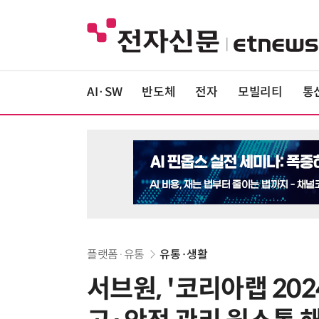
AI·SW
반도체
전자
모빌리티
통
플랫폼·유통
유통·생활
서브원, '코리아랩 20