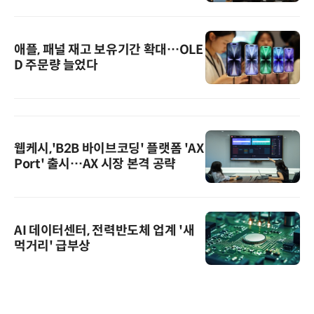
애플, 패널 재고 보유기간 확대…OLE
D 주문량 늘었다
웹케시,'B2B 바이브코딩' 플랫폼 'AX
Port' 출시…AX 시장 본격 공략
AI 데이터센터, 전력반도체 업계 '새
먹거리' 급부상