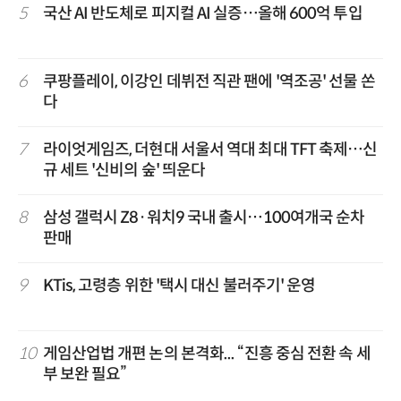
5
국산 AI 반도체로 피지컬 AI 실증…올해 600억 투입
6
쿠팡플레이, 이강인 데뷔전 직관 팬에 '역조공' 선물 쏜
다
7
라이엇게임즈, 더현대 서울서 역대 최대 TFT 축제…신
규 세트 '신비의 숲' 띄운다
8
삼성 갤럭시 Z8·워치9 국내 출시…100여개국 순차
판매
9
KTis, 고령층 위한 '택시 대신 불러주기' 운영
10
게임산업법 개편 논의 본격화... “진흥 중심 전환 속 세
부 보완 필요”