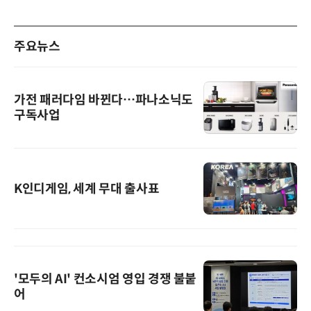
주요뉴스
가전 패러다임 바뀐다…파나소닉도
구독사업
K인디게임, 세계 무대 출사표
'모두의 AI' 컨소시엄 영입 경쟁 불붙
어