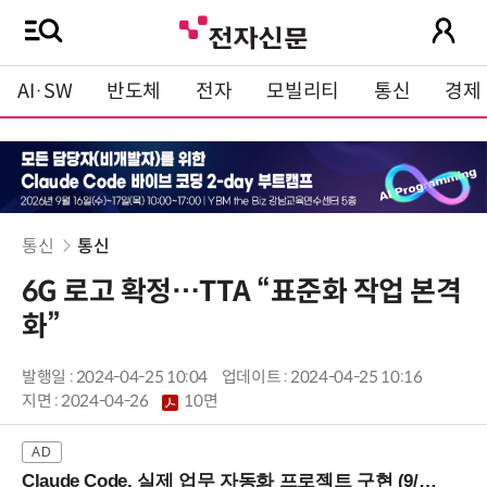
AI·SW
반도체
전자
모빌리티
통신
경제
통신
통신
6G 로고 확정…TTA “표준화 작업 본격
화”
발행일 : 2024-04-25 10:04
업데이트 : 2024-04-25 10:16
지면 :
2024-04-26
10면
Claude Code, 실제 업무 자동화 프로젝트 구현 (9/16 ~17 강남역)