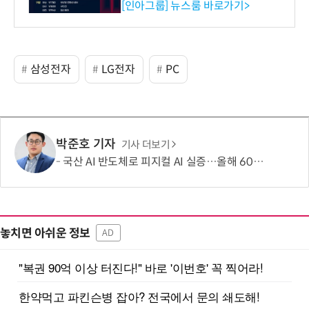
시 세미나 페어 개최
[인아그룹] 뉴스룸 바로가기>
삼성전자
LG전자
PC
박준호 기자
기사 더보기
국산 AI 반도체로 피지컬 AI 실증…올해 600억 투입
놓치면 아쉬운 정보
AD