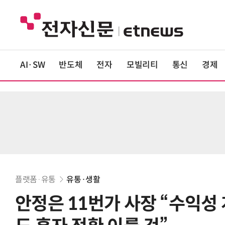
AI·SW
반도체
전자
모빌리티
통신
경제
플랫폼·유통
유통·생활
안정은 11번가 사장 “수익성