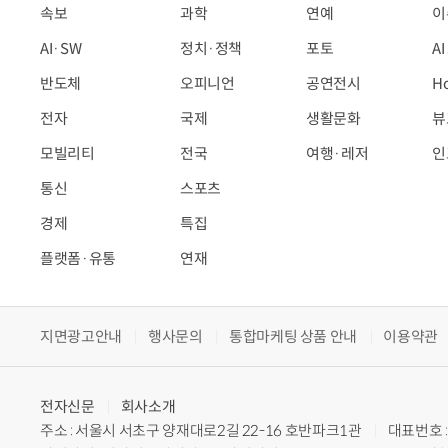
속보
과학
연예
이
AI·SW
정치·정책
포토
A
반도체
오피니언
공연전시
H
전자
국제
생활문화
뷰
모빌리티
전국
여행·레저
인
통신
스포츠
경제
특집
플랫폼·유통
연재
지면광고안내
행사문의
통합마케팅 상품 안내
이용약관
전자신문
회사소개
주소 : 서울시 서초구 양재대로2길 22-16 호반파크1관
대표번호 : 