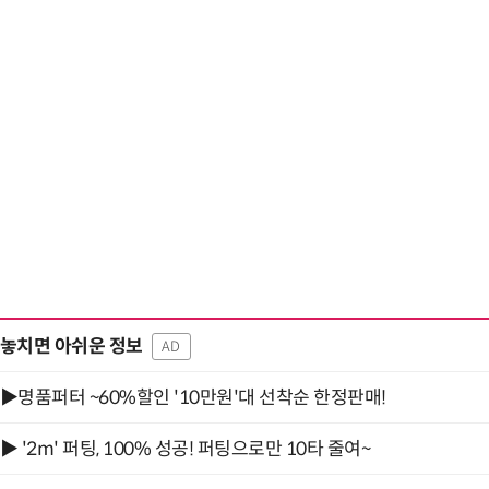
놓치면 아쉬운 정보
AD
▶명품퍼터 ~60%할인 '10만원'대 선착순 한정판매!
▶ '2m' 퍼팅, 100% 성공! 퍼팅으로만 10타 줄여~