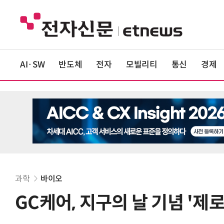
AI·SW
반도체
전자
모빌리티
통신
경제
과학
바이오
GC케어, 지구의 날 기념 '제