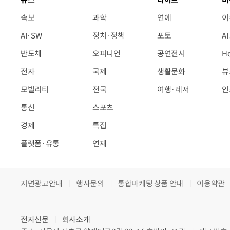
속보
과학
연예
이
AI·SW
정치·정책
포토
A
반도체
오피니언
공연전시
H
전자
국제
생활문화
뷰
모빌리티
전국
여행·레저
인
통신
스포츠
경제
특집
플랫폼·유통
연재
지면광고안내
행사문의
통합마케팅 상품 안내
이용약관
전자신문
회사소개