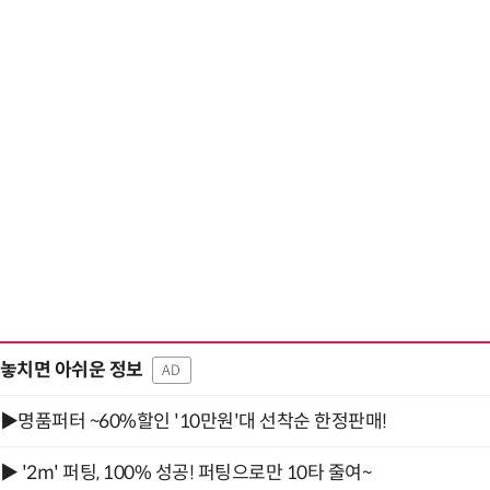
거미줄 쏘고 자동
놓치면 아쉬운 정보
AD
▶명품퍼터 ~60%할인 '10만원'대 선착순 한정판매!
▶ '2m' 퍼팅, 100% 성공! 퍼팅으로만 10타 줄여~