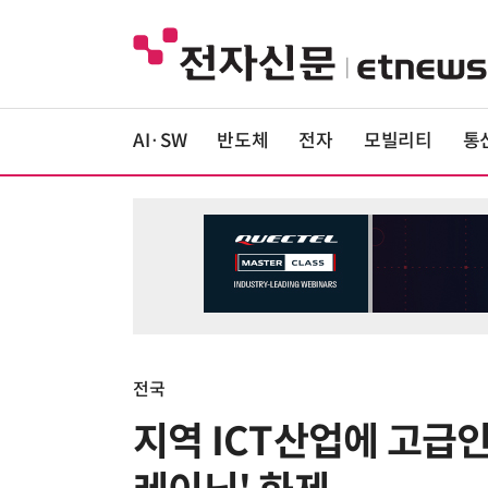
AI·SW
반도체
전자
모빌리티
통
전국
지역 ICT산업에 고급