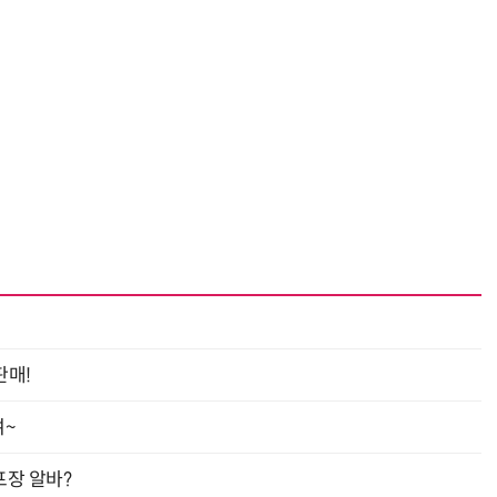
판매!
여~
프장 알바?