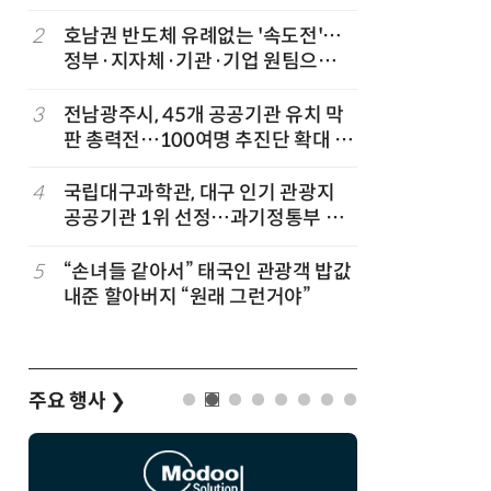
2
호남권 반도체 유례없는 '속도전'…
7
KIST,
정부·지자체·기관·기업 원팀으로
빛 신호 한
'2030년 6월 양산' 목표
칩' 구현
3
전남광주시, 45개 공공기관 유치 막
8
전남광주시
판 총력전…100여명 추진단 확대 개
긴급 점
편
4
국립대구과학관, 대구 인기 관광지
9
“포항을 
공공기관 1위 선정…과기정통부 기
로”…포항T
타공공기관 경영평가 'A등급(우수)'
로벌 협력
겹경사
5
“손녀들 같아서” 태국인 관광객 밥값
10
[르포]아
내준 할아버지 “원래 그런거야”
경 다루며
제공 '주
주요 행사
❯