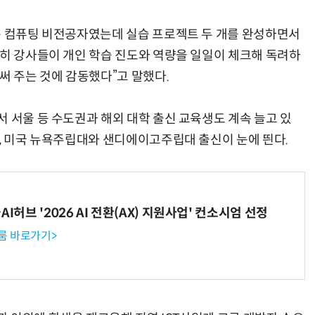
는 컴퓨팅 비전공자였는데 실습 프로젝트 두 개를 완성하면서
특히 강사들이 개인 학습 진도와 역량을 일일이 체크해 독려하
“계속 쫓아왔다”…도망치던 우크라 민간인 공격한 러 자폭 드론
진정한 우정?…친구 구하려다 둘 다 의자 틈에 목이 낀
써 주는 것에 감동했다”고 말했다.
 서울 등 수도권과 해외 대학 출신 교육생도 계속 늘고 있
대, 미국 뉴욕주립대와 샌디에이고주립대 출신이 눈에 띈다.
I허브 '2026 AI 전환(AX) 지원사업' 컨소시엄 선정
룸 바로가기>