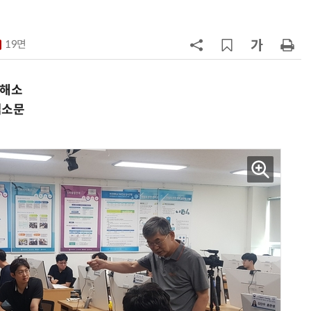
7
KIST, 기존 반도체 공정으로 전기·
빛 신호 한 번에 읽는 '광반도체 BCI
19면
칩' 구현
8
전남광주시, '반도체 클러스터 지정'
긴급 점검회의…전방위 총력전
 해소
입소문
9
“포항을 '제조 AX' 글로벌 거점으
로”…포항TP, 한·중 '피지컬 AI' 글
로벌 협력 속도
10
[르포]아이들이 직접 첨단 전자현미
경 다루며 과학원리 체득...과학체험
제공 '주니어닥터' 현장