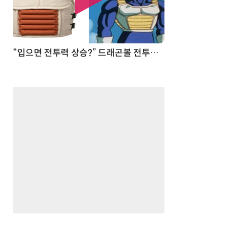
 순간
“입으면 전투력 상승?” 드래곤볼 전투복 닮은 중량조끼