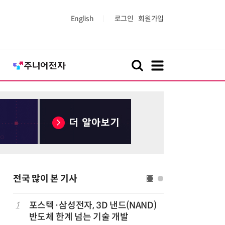
English
로그인
회원가입
전국 많이 본 기사
1
포스텍·삼성전자, 3D 낸드(NAND)
6
태풍 소멸
반도체 한계 넘는 기술 개발
급 폭염'