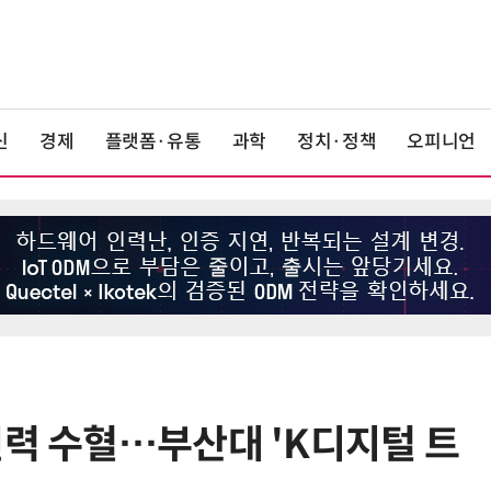
신
경제
플랫폼·유통
과학
정치·정책
오피니언
인력 수혈…부산대 'K디지털 트
6
태풍 소멸 뒤 더 뜨거워진다…'재난
급 폭염' 장기화