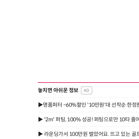
놓치면 아쉬운 정보
AD
▶명품퍼터 ~60%할인 '10만원'대 선착순 한정
▶ '2m' 퍼팅, 100% 성공! 퍼팅으로만 10타 줄
▶ 라운딩가서 100만원 벌었어요. 뜨고 있는 골