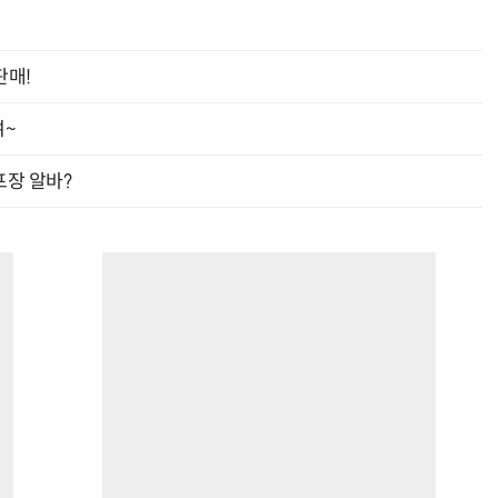
판매!
여~
프장 알바?