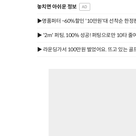
놓치면 아쉬운 정보
AD
▶명품퍼터 ~60%할인 '10만원'대 선착순 한정
▶ '2m' 퍼팅, 100% 성공! 퍼팅으로만 10타 줄
▶ 라운딩가서 100만원 벌었어요. 뜨고 있는 골