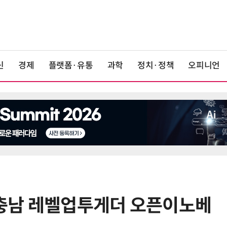
신
경제
플랫폼·유통
과학
정치·정책
오피니언
4 충남 레벨업투게더 오픈이노베
6
[K-과학인재 고등학생 캠프] 반도체
·바이오 실험에 더위도 잊었다…