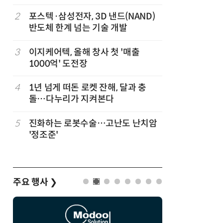
“내년 2
정
2
포스텍·삼성전자, 3D 낸드(NAND)
7
“망막 찍
반도체 한계 넘는 기술 개발
부, 첨단 
3
이지케어텍, 올해 창사 첫 '매출
8
DB하이텍
1000억' 도전장
에 무상 
계 고도화
4
1년 넘게 떠돈 로켓 잔해, 달과 충
9
KIST,
돌…다누리가 지켜본다
빛 신호 한
칩' 구현
5
진화하는 로봇수술…고난도 난치암
10
[르포]아
'정조준'
경 다루며
제공 '주
주요 행사
❯