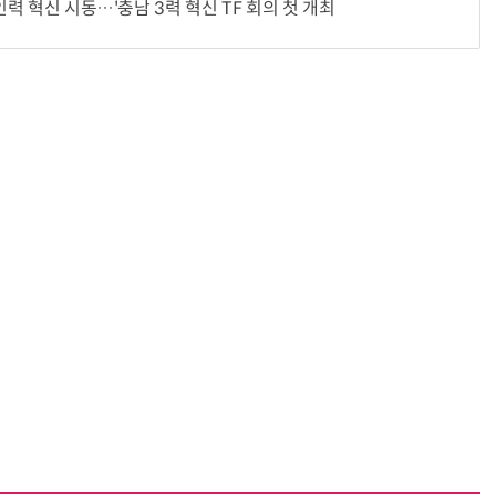
인력 혁신 시동…'충남 3력 혁신 TF 회의 첫 개최
반려견 유골을 우주에 뿌렸다…GPS 추적기로 회수까지 성공
“입으면 전투력 상승?” 드래곤볼 전투복 닮은 중량조끼