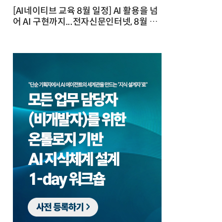
[AI네이티브 교육 8월 일정] AI 활용을 넘
어 AI 구현까지...전자신문인터넷, 8월 실
전 교육·워크숍 개최 발행일 : 2026-07-
23 10:46