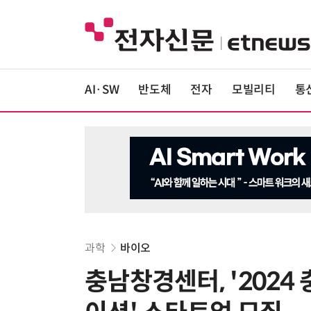
AI·SW
반도체
전자
모빌리티
통
과학
바이오
충남창경센터, '202