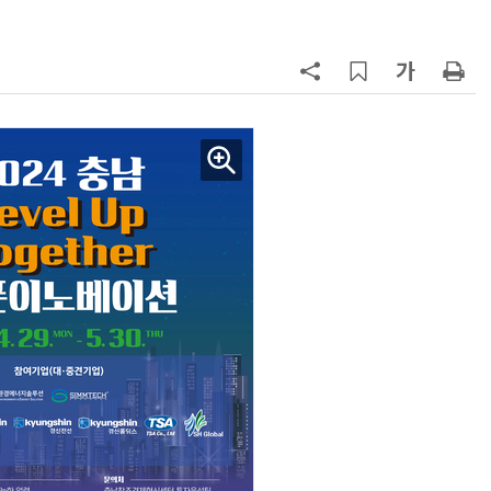
“내년 2기로 이어집니다”
7
“망막 찍자 심혈관 고위험 판정”…
부, 첨단 의료 AI 임상 확산 지원
8
DB하이텍, 반도체 장비 공공나노팹
에 무상 이전…“상생 협력으로 생태
계 고도화”
9
KIST, 기존 반도체 공정으로 전기·
빛 신호 한 번에 읽는 '광반도체 BCI
칩' 구현
10
[르포]아이들이 직접 첨단 전자현미
경 다루며 과학원리 체득...과학체험
제공 '주니어닥터' 현장