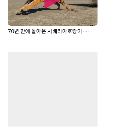
70년 만에 돌아온 시베리아호랑이…카자흐스탄 야생에 풀렸다