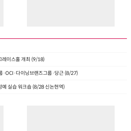
“계속 쫓아왔다”…도망치던 우크라 민간인 공격한 러 자폭 드론
진정한 우정?…친구 구하려다 둘 다 의자 틈에 목이 낀
층 그레이스홀 개최 (9/18)
룹·OCI·다이닝브랜즈그룹·당근 (8/27)
예 실습 워크숍 (8/28 신논현역)