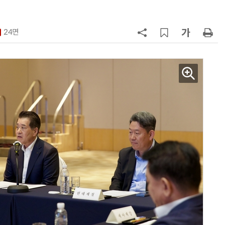
7
인텔 오하이오 팹 '초과근무' 공사 가
속…외부 파트너 유치 포석
24면
8
삼성전자 차세대 메모리 'V낸드
·PIM', FMS 2026 어워드서 2관왕
9
K배터리 밸류체인 '시차'…셀은 웃
고 소재는 아직
10
[테크 차이나] 배터리 교체비가 찻값
넘었다…中 전기차 재활용 체계 시
험대