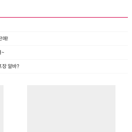
판매!
여~
프장 알바?