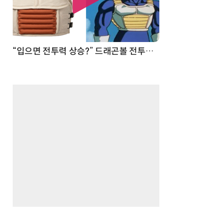
 순간
“입으면 전투력 상승?” 드래곤볼 전투복 닮은 중량조끼