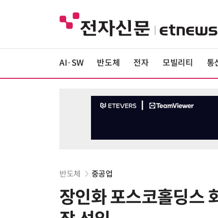
AI·SW
반도체
전자
모빌리티
통
반도체
중공업
장인화 포스코홀딩스 회