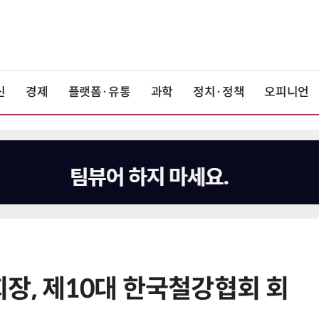
신
경제
플랫폼·유통
과학
정치·정책
오피니언
장, 제10대 한국철강협회 회
6
AMD, 데이터센터 매출 2배 급증…2
분기 사상 최대 매출