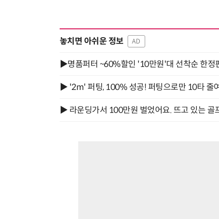
놓치면 아쉬운 정보
AD
▶명품퍼터 ~60%할인 '10만원'대 선착순 한정
▶ '2m' 퍼팅, 100% 성공! 퍼팅으로만 10타 줄
▶ 라운딩가서 100만원 벌었어요. 뜨고 있는 골