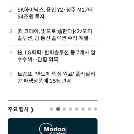
2
SK하이닉스, 용인 Y2·청주 M17에
7
인텔 오하
54조원 투자
속…외부 
3
[테크데이, 빛으로 通한다]<2>오이
8
삼성전자 
솔루션, 광 통신 솔루션 수직 계열
·PIM',
화…'실리콘 포토닉스·CPO 집중 공
략'
4
檢, LG화학·한화솔루션 등 7개사 압
9
K배터리 
수수색…담합 의혹
고 소재는
5
트럼프, '반도체 핵심 원료' 폴리실리
10
[테크 차
콘 파생상품에 15% 관세
넘었다…中
험대
주요 행사
❯