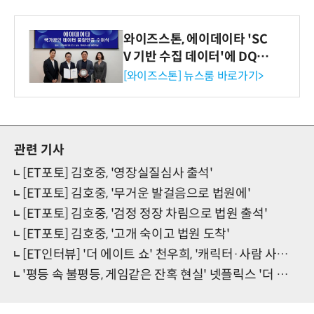
와이즈스톤, 에이데이타 'SC
V 기반 수집 데이터'에 DQ인
증 최고 등급 수여
[와이즈스톤] 뉴스룸 바로가기>
관련 기사
[ET포토] 김호중, '영장실질심사 출석'
[ET포토] 김호중, '무거운 발걸음으로 법원에'
[ET포토] 김호중, '검정 정장 차림으로 법원 출석'
[ET포토] 김호중, '고개 숙이고 법원 도착'
[ET인터뷰] '더 에이트 쇼' 천우희, '캐릭터·사람 사랑을 아는 파격의 달인'(종합)
'평등 속 불평등, 게임같은 잔혹 현실' 넷플릭스 '더 에이트 쇼'(리뷰)