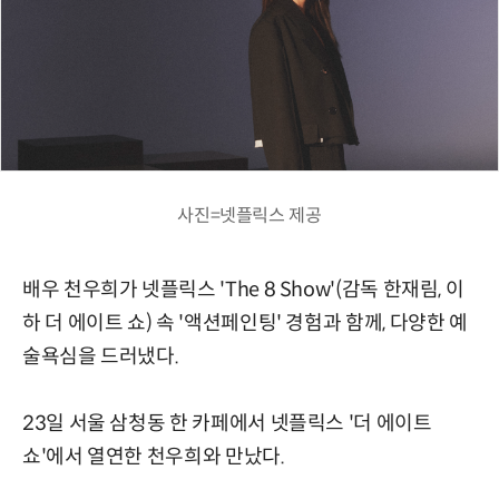
사진=넷플릭스 제공
배우 천우희가 넷플릭스 'The 8 Show'(감독 한재림, 이
하 더 에이트 쇼) 속 '액션페인팅' 경험과 함께, 다양한 예
술욕심을 드러냈다.
23일 서울 삼청동 한 카페에서 넷플릭스 '더 에이트
쇼'에서 열연한 천우희와 만났다.