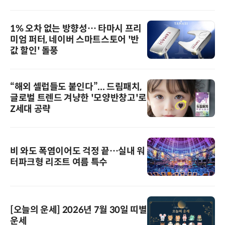
1% 오차 없는 방향성… 타마시 프리
미엄 퍼터, 네이버 스마트스토어 '반
값 할인' 돌풍
“해외 셀럽들도 붙인다”... 드림패치,
글로벌 트렌드 겨냥한 '모양반창고'로
Z세대 공략
비 와도 폭염이어도 걱정 끝…실내 워
터파크형 리조트 여름 특수
[오늘의 운세] 2026년 7월 30일 띠별
운세