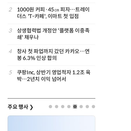
지
2
1000원 커피·45㎝ 피자…트레이
7
[뉴스줌인]
준
더스 'T-카페', 이마트 첫 입점
크'…“내
회복”
3
상생협력법 개정안 '플랫폼 이중족
8
“쿠팡, 7
쇄' 채우나
최대'…
정
4
창사 첫 파업까지 갔던 카카오…연
9
우유 감산
봉 6.3% 인상 합의
기준 놓고
…
5
쿠팡Inc, 상반기 영업적자 1.2조 육
10
네이버, 
박…2년치 이익 넘어서
분기 기준
주요 행사
❯