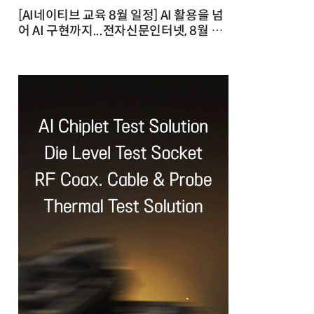
[AI네이티브 교육 8월 일정] AI 활용을 넘
어 AI 구현까지...전자신문인터넷, 8월 실
전 교육·워크숍 개최 발행일 : 2026-07-
23 10:46