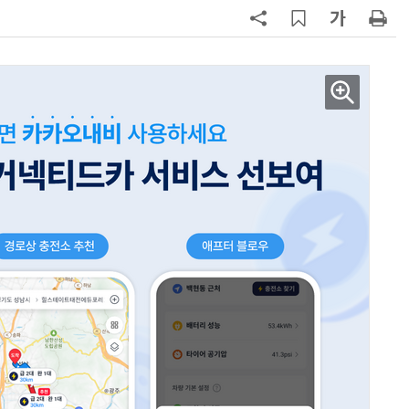
지
7
[뉴스줌인] 쿠팡Inc, 2분기 '어닝쇼
크'…“내년 중순께 유출 사고 전 수
회복”
8
“쿠팡, 7월 결제액 6조1100억 '역대
최대'…쿠팡이츠도 신기록”
9
우유 감산 협상 8월 말로 연장…산
기준 놓고 '평행선'
10
네이버, 2분기 매출 3조3888억원
분기 기준 역대 최대