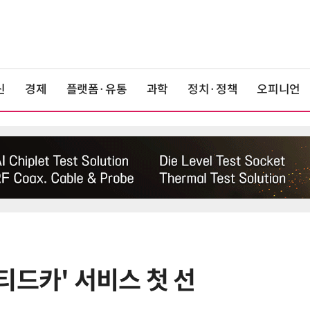
신
경제
플랫폼·유통
과학
정치·정책
오피니언
티드카' 서비스 첫 선
6
카카오, 역대 최대 분기 실적…카톡
에 쿠팡이츠 연동해 주문부터 결제