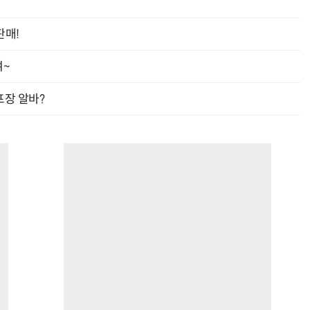
판매!
여~
프장 알바?