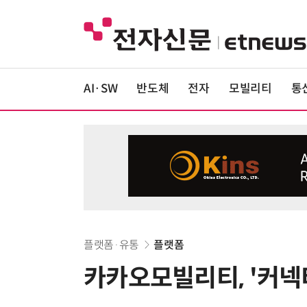
AI·SW
반도체
전자
모빌리티
통
플랫폼·유통
플랫폼
카카오모빌리티, '커넥