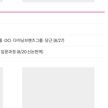
최
룹·OCI·다이닝브랜즈그룹·당근 (8/27)
입문과정 (8/20 신논현역)