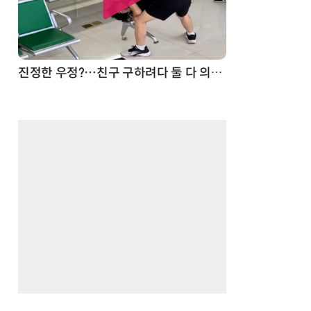
드론
진정한 우정?…친구 구하려다 둘 다 의자 틈에 목이 낀 순간