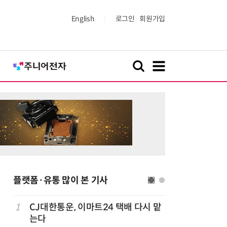
English
로그인
회원가입
플랫폼·유통 많이 본 기사
1
CJ대한통운, 이마트24 택배 다시 맡
6
카카오, 
까
는다
에 쿠팡이