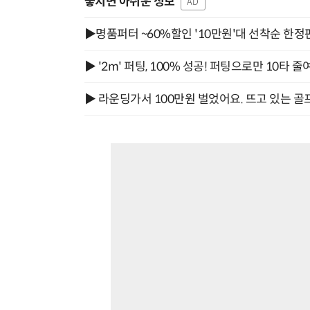
놓치면 아쉬운 정보
AD
▶명품퍼터 ~60%할인 '10만원'대 선착순 한정
▶ '2m' 퍼팅, 100% 성공! 퍼팅으로만 10타 줄
▶ 라운딩가서 100만원 벌었어요. 뜨고 있는 골