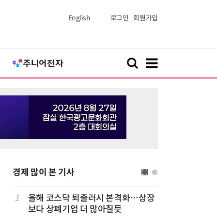
English
로그인
회원가입
경제 많이 본 기사
1
올해 코스닥 퇴출러시 본격화…상장
6
LG 엑사
보다 상폐기업 더 많아질듯
대기업과 