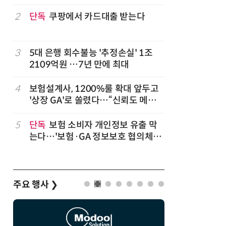
2
단독
쿠팡에서 카드대출 받는다
7
'상업용 
전자, 美 
럽
3
5대 은행 회수불능 '추정손실' 1조
8
'게이밍위
2109억원 …7년 만에 최대
서 TV·모
,
4
보험설계사, 1200%룰 확대 앞두고
9
“상장폐지
'상장 GA'로 쏠렸다…“신뢰도 메리
주가 부양
트”
5
단독
보험 소비자 개인정보 유출 막
10
코스피 급
는다…'보험·GA 정보보호 협의체'
구성
주요 행사
❯