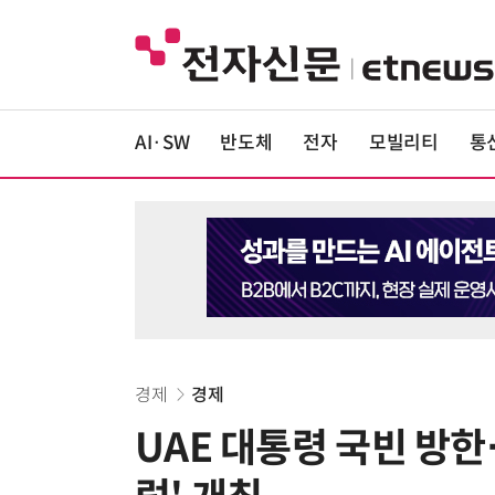
AI·SW
반도체
전자
모빌리티
통
경제
경제
UAE 대통령 국빈 방한