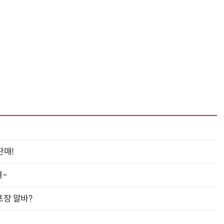
“계속 쫓아왔다”…도망치던 우크라 민간인 공격한 러 자폭 드론
진정한 우정?…친구 구하려다 둘 다 의자 틈에 목이 낀
판매!
여~
프장 알바?