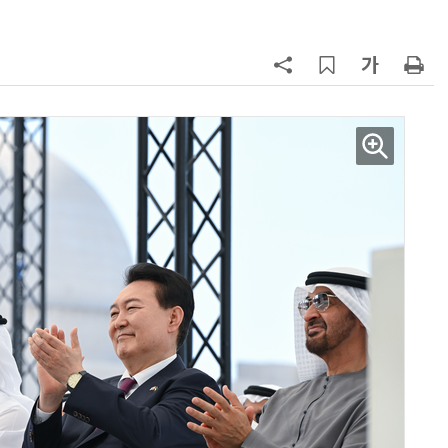
7
'상업용 디스플레이 빌려쓴다' …LG
전자, 美 B2B 구독 시동
8
'게이밍위크' 삼성전자-LG전자 유
서 TV·모니터 '大戰'
9
“상장폐지 막아라”…중소 가전 기업
주가 부양 '총력전'
10
코스피 급등에 매수 사이드카 발동