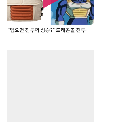
 순간
“입으면 전투력 상승?” 드래곤볼 전투복 닮은 중량조끼