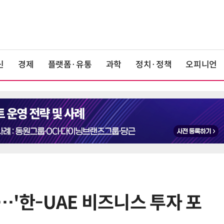
신
경제
플랫폼·유통
과학
정치·정책
오피니언
…'한-UAE 비즈니스 투자 포
6
LG 엑사원, 中企 제조현장 '전파'…
대기업과 협력사 AI 상생 시동