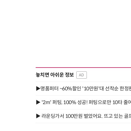
놓치면 아쉬운 정보
AD
▶명품퍼터 ~60%할인 '10만원'대 선착순 한정
▶ '2m' 퍼팅, 100% 성공! 퍼팅으로만 10타 줄
▶ 라운딩가서 100만원 벌었어요. 뜨고 있는 골