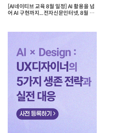
[AI네이티브 교육 8월 일정] AI 활용을 넘
어 AI 구현까지...전자신문인터넷, 8월 실
전 교육·워크숍 개최 발행일 : 2026-07-
23 10:46